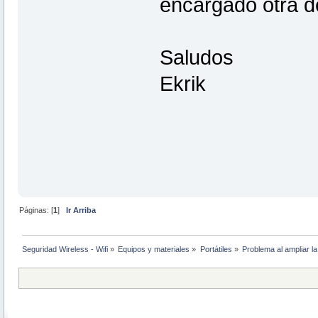
encargado otra d
Saludos
Ekrik
Páginas: [
1
]
Ir Arriba
Seguridad Wireless - Wifi
»
Equipos y materiales
»
Portátiles
»
Problema al ampliar l