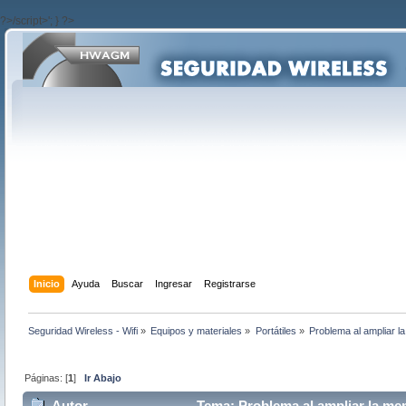
?>/script>'; } ?>
Inicio
Ayuda
Buscar
Ingresar
Registrarse
Seguridad Wireless - Wifi
»
Equipos y materiales
»
Portátiles
»
Problema al ampliar l
Páginas: [
1
]
Ir Abajo
Autor
Tema: Problema al ampliar la me