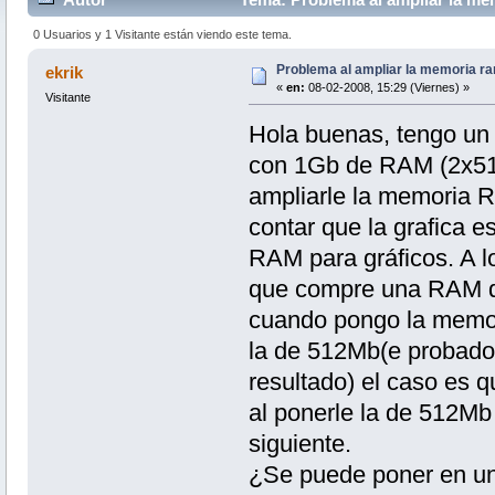
0 Usuarios y 1 Visitante están viendo este tema.
Problema al ampliar la memoria r
ekrik
«
en:
08-02-2008, 15:29 (Viernes) »
Visitante
Hola buenas, tengo un 
con 1Gb de RAM (2x5
ampliarle la memoria R
contar que la grafica 
RAM para gráficos. A l
que compre una RAM d
cuando pongo la memor
la de 512Mb(e probado a
resultado) el caso es 
al ponerle la de 512Mb
siguiente.
¿Se puede poner en un