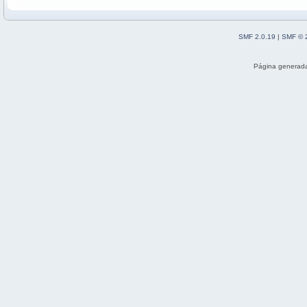
SMF 2.0.19
|
SMF © 
Página generada