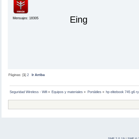
Eing
Mensajes: 18305
Páginas: [
1
]
2
Ir Arriba
Seguridad Wireless - Wifi
»
Equipos y materiales
»
Portátiles
»
hp elitebook 745 g6 
SMF 2.0.19
|
SMF © 