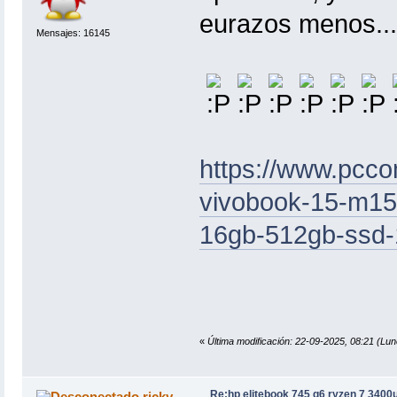
eurazos menos...
Mensajes: 16145
https://www.pcco
vivobook-15-m15
16gb-512gb-ssd-
«
Última modificación: 22-09-2025, 08:21 
Re:hp elitebook 745 g6 ryzen 7 3400
ricky