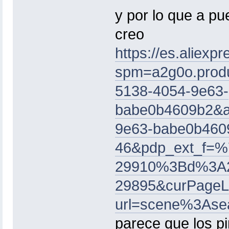
y por lo que a pu
creo
https://es.aliex
spm=a2g0o.produ
5138-4054-9e63-
babe0b4609b2&al
9e63-babe0b460
46&pdp_ext_f
29910%3Bd%3A
29895&curPage
url=scene%3Ase
parece que los pi