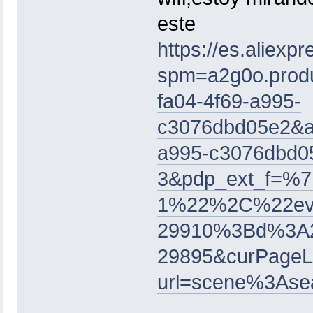
este
https://es.aliex
spm=a2g0o.prod
fa04-4f69-a995-
c3076dbd05e2&al
a995-c3076dbd0
3&pdp_ext_f=%
1%22%2C%22ev
29910%3Bd%3A
29895&curPageL
url=scene%3As