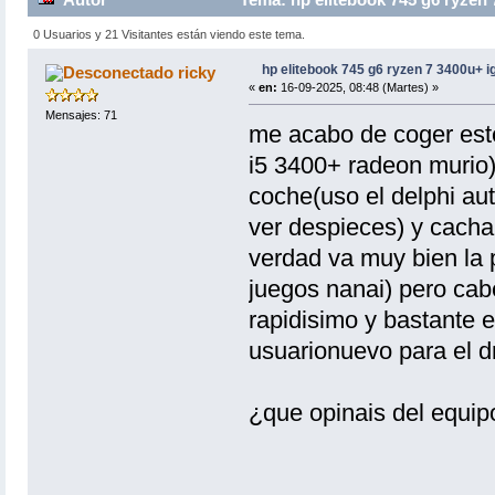
0 Usuarios y 21 Visitantes están viendo este tema.
hp elitebook 745 g6 ryzen 7 3400u+ 
ricky
«
en:
16-09-2025, 08:48 (Martes) »
Mensajes: 71
me acabo de coger este
i5 3400+ radeon murio)y
coche(uso el delphi au
ver despieces) y cachar
verdad va muy bien la p
juegos nanai) pero cabe
rapidisimo y bastante 
usuarionuevo para el dr
¿que opinais del equip