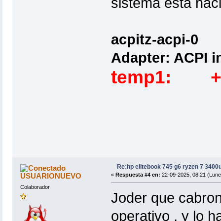
sistema esta hac
acpitz-acpi-0
Adapter: ACPI i
temp1: +4
Re:hp elitebook 745 g6 ryzen 7 3400
USUARIONUEVO
«
Respuesta #4 en:
22-09-2025, 08:21 (Lune
Colaborador
Joder que cabrone
operativo , y lo