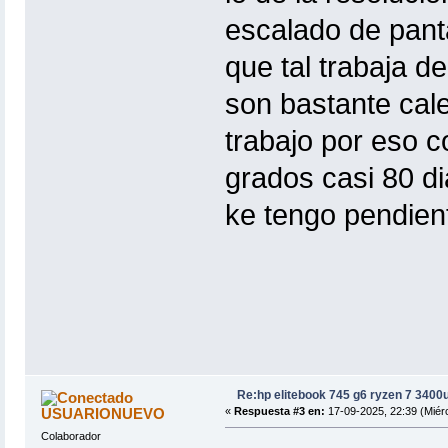
escalado de panta
que tal trabaja d
son bastante cal
trabajo por eso c
grados casi 80 di
ke tengo pendient
Re:hp elitebook 745 g6 ryzen 7 3400
USUARIONUEVO
«
Respuesta #3 en:
17-09-2025, 22:39 (Miérc
Colaborador