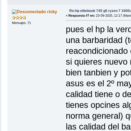
Re:hp elitebook 745 g6 ryzen 7 3400
ricky
«
Respuesta #7 en:
23-09-2025, 12:17 (Mart
Mensajes: 71
pues el hp la ver
una barbaridad (t
reacondicionado e
si quieres nuevo
bien tanbien y po
asus es el 2º ma
calidad tiene o d
tienes opcines a
norma general) q
las calidad del 