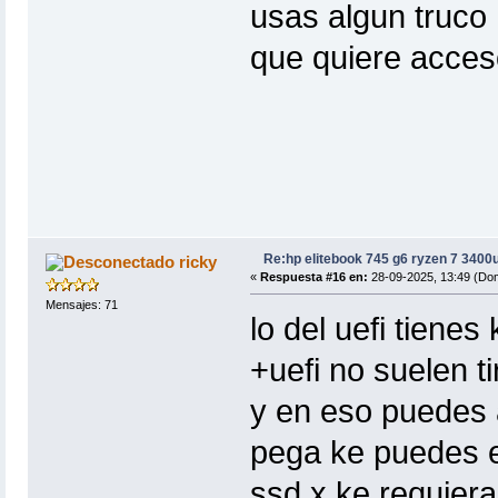
usas algun truco 
que quiere acceso
Re:hp elitebook 745 g6 ryzen 7 3400
ricky
«
Respuesta #16 en:
28-09-2025, 13:49 (Do
Mensajes: 71
lo del uefi tiene
+uefi no suelen t
y en eso puedes a
pega ke puedes e
ssd x ke requiera