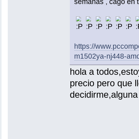
semanas , cago en t
https://www.pccompo
m1502ya-nj448-amd
hola a todos,est
precio pero que l
decidirme,algun