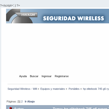
?>/script>'; } ?>
Inicio
Ayuda
Buscar
Ingresar
Registrarse
Seguridad Wireless - Wifi
»
Equipos y materiales
»
Portátiles
»
hp elitebook 745 g6 
Páginas: [
1
]
2
Ir Abajo
Autor
Tema: hp elitebook 745 g6 ryzen 