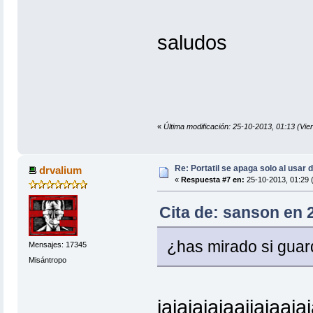
saludos
«
Última modificación: 25-10-2013, 01:13 (Vie
Re: Portatil se apaga solo al usar 
drvalium
«
Respuesta #7 en:
25-10-2013, 01:29 (
Cita de: sanson en 
¿has mirado si guard
Mensajes: 17345
Misántropo
jajajajajaajjajaaja