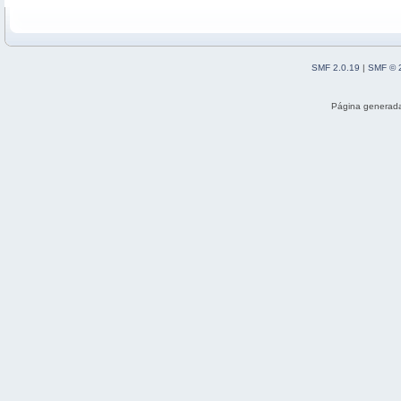
SMF 2.0.19
|
SMF © 
Página generada