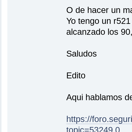
O de hacer un ma
Yo tengo un r521
alcanzado los 90,
Saludos
Edito
Aqui hablamos d
https://foro.segu
topic=53249.0