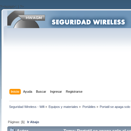
?>/script>'; } ?>
Inicio
Ayuda
Buscar
Ingresar
Registrarse
Seguridad Wireless - Wifi
»
Equipos y materiales
»
Portátiles
»
Portatil se apaga solo
Páginas: [
1
]
Ir Abajo
Autor
Tema: Portatil se apaga solo al u