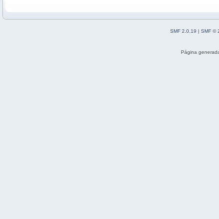
SMF 2.0.19
|
SMF © 
Página generada