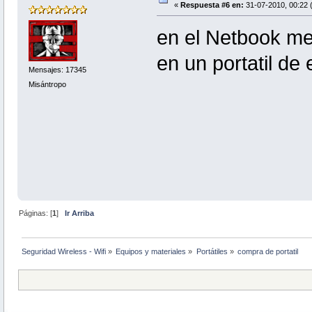
«
Respuesta #6 en:
31-07-2010, 00:22 
en el Netbook m
en un portatil de
Mensajes: 17345
Misántropo
Páginas: [
1
]
Ir Arriba
Seguridad Wireless - Wifi
»
Equipos y materiales
»
Portátiles
»
compra de portatil 