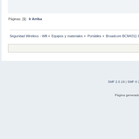
Páginas: [
1
]
Ir Arriba
Seguridad Wireless - Wifi
»
Equipos y materiales
»
Portátiles
»
Broadcom BCM4311 80
SMF 2.0.19
|
SMF © 
Página generada