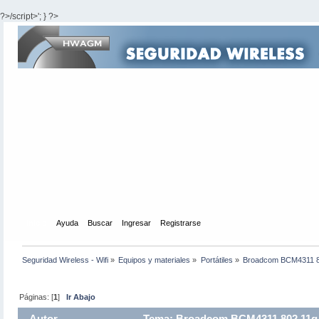
?>/script>'; } ?>
Inicio
Ayuda
Buscar
Ingresar
Registrarse
Seguridad Wireless - Wifi
»
Equipos y materiales
»
Portátiles
»
Broadcom BCM4311 80
Páginas: [
1
]
Ir Abajo
Autor
Tema: Broadcom BCM4311 802.11g W