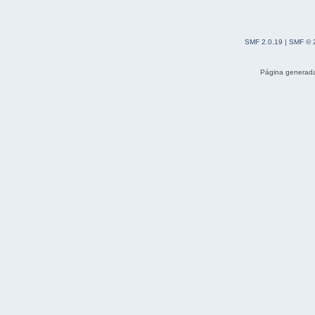
SMF 2.0.19
|
SMF © 
Página generada