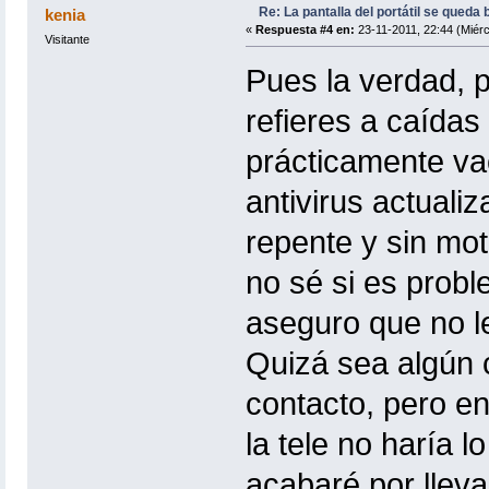
Re: La pantalla del portátil se queda 
kenia
«
Respuesta #4 en:
23-11-2011, 22:44 (Miérc
Visitante
Pues la verdad, p
refieres a caídas 
prácticamente va
antivirus actuali
repente y sin mo
no sé si es prob
aseguro que no le
Quizá sea algún c
contacto, pero e
la tele no haría l
acabaré por lleva