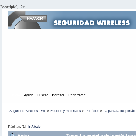
?>/script>'; } ?>
Inicio
Ayuda
Buscar
Ingresar
Registrarse
Seguridad Wireless - Wifi
»
Equipos y materiales
»
Portátiles
»
La pantalla del portát
Páginas: [
1
]
Ir Abajo
Autor
Tema: La pantalla del portátil se