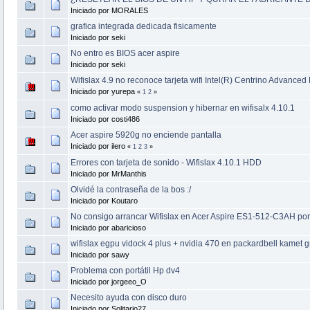
Iniciado por MORALES
grafica integrada dedicada fisicamente
Iniciado por seki
No entro es BIOS acer aspire
Iniciado por seki
Wifislax 4.9 no reconoce tarjeta wifi Intel(R) Centrino Advance
Iniciado por yurepa
«
1
2
»
como activar modo suspension y hibernar en wifisalx 4.10.1
Iniciado por costi486
Acer aspire 5920g no enciende pantalla
Iniciado por ilero
«
1
2
3
»
Errores con tarjeta de sonido - Wifislax 4.10.1 HDD
Iniciado por MrManthis
Olvidé la contraseña de la bos :/
Iniciado por Koutaro
No consigo arrancar Wifislax en Acer Aspire ES1-512-C3AH po
Iniciado por abaricioso
wifislax egpu vidock 4 plus + nvidia 470 en packardbell kamet 
Iniciado por sawy
Problema con portátil Hp dv4
Iniciado por jorgeeo_O
Necesito ayuda con disco duro
Iniciado por Solitario27