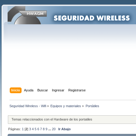
Inicio
Ayuda
Buscar
Ingresar
Registrarse
Seguridad Wireless - Wifi
»
Equipos y materiales
»
Portátiles
Temas relaccionados con el Hardware de los portatiles
Páginas:
1
[
2
]
3
4
5
6
7
8
9
...
20
Ir Abajo