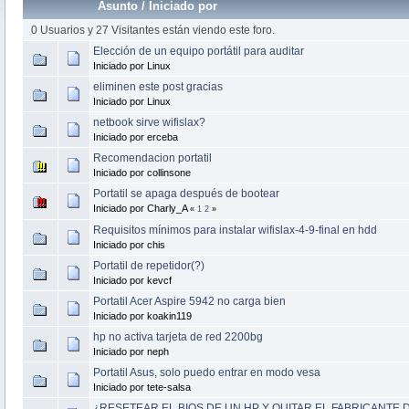
Asunto
/
Iniciado por
0 Usuarios y 27 Visitantes están viendo este foro.
Elección de un equipo portátil para auditar
Iniciado por Linux
eliminen este post gracias
Iniciado por Linux
netbook sirve wifislax?
Iniciado por erceba
Recomendacion portatil
Iniciado por collinsone
Portatil se apaga después de bootear
Iniciado por Charly_A
«
1
2
»
Requisitos mínimos para instalar wifislax-4-9-final en hdd
Iniciado por chis
Portatil de repetidor(?)
Iniciado por kevcf
Portatil Acer Aspire 5942 no carga bien
Iniciado por koakin119
hp no activa tarjeta de red 2200bg
Iniciado por neph
Portatil Asus, solo puedo entrar en modo vesa
Iniciado por tete-salsa
¿RESETEAR EL BIOS DE UN HP Y QUITAR EL FABRICANTE 