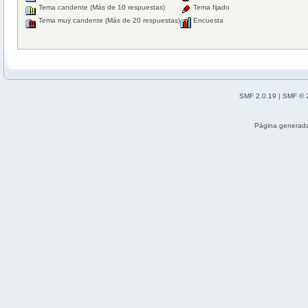
Tema candente (Más de 10 respuestas)
Tema fijado
Tema muy candente (Más de 20 respuestas)
Encuesta
SMF 2.0.19
|
SMF © 
Página generada