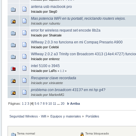
antena usb macbook pro
Iniciado por Sieg0
Mas potencia WiFi en tu portatil, reciclando routers viejos.
Iniciado por rubuntu
error for wireless request set encode 8b2a
Iniciado por Shaktale
Wifiway 2.0.3 no funciona en mi Compaq Presario A900
Iniciado por Celebii
Wifiway 2.0.2 a3 Trinity con Broadcom 4313 (14e4:4727) funci
Iniciado por enlorez
intel 5100 o 3945
Iniciado por LaRs
«
1
2
»
Recuperar clave recordada
Iniciado por xinixatete
problema con broadcom 4313? en mi hp g4?
Iniciado por MarlonMG
Páginas:
1
2
3
[
4
]
5
6
7
8
9
10
11
...
20
Ir Arriba
Seguridad Wireless - Wifi
»
Equipos y materiales
»
Portátiles
Tema normal
Tema bloqueado