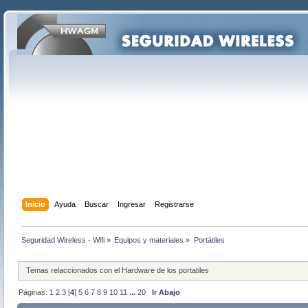
Inicio
Ayuda
Buscar
Ingresar
Registrarse
Seguridad Wireless - Wifi
»
Equipos y materiales
»
Portátiles
Temas relaccionados con el Hardware de los portatiles
Páginas:
1
2
3
[
4
]
5
6
7
8
9
10
11
...
20
Ir Abajo