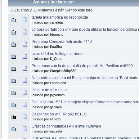
Asunto
/
Iniciado por
0 Usuarios y 31 Visitantes están viendo este foro.
tarjeta inalambrica no reconocida
Iniciado por canaleta
compra portatil con i7 y que pueda utilizar la funcion de grafica n
Iniciado por lidomano
Problema Conexion wifi amilo 7440
Iniciado por KuaSha
asus x51rl no le llega corriente
Iniciado por K_Qseo
Problemas con la de pantalla de portatil Hp Pavilion dv6000
Iniciado por Scorpion88hp550
No puedo acceder a mi Bios por culpa de la opcion "Boot mode 
Iniciado por zanarkand
el color de mi monitor
Iniciado por pigvenom
Dell Inspiron 1521 con tarjeta chipset Broadcom hackeando wir
Iniciado por geolaya
Desconexión wifi HP g62 b61ES
Iniciado por espan5
Gráficas conmutables ATI e Intel (wifiway)
Iniciado por navaeta
Disk error4, AX=4280, drive FE en portatil Compaq presario CQ