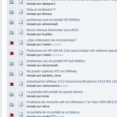
Iniciado por alataquer2
Falla el ventilador??
Iniciado por Alestew
problemas com mi portatil HP 6090es
Iniciado por winstonmath
Busco manual desmontar asus A6JC
Iniciado por KuaSha
¿Que ordenador me recomendais?
Iniciado por Celebii
«
1
2
3
»
Particiones en HP dv6-b6 13ss para instalar otro sistema operat
Iniciado por Celebii
«
1
2
3
4
»
problemas con mi portatil HP dv6 6090es
Iniciado por winstonmath
No puedo capturar IVS con Wifiway
Iniciado por bambino_roma
actualizacion wifiway 2.0.2 reconocera Broadcom 4313 802.11b
Iniciado por carloszamora
«
1
2
»
La pantalla del portátil se queda blanca
Iniciado por kenia
Problema de conexión wifi con Windows 7 en Vaio VGN-NR11S
Iniciado por witrus
la pantalla de mi portatil se ve blanca
Iniciado por aquiles777
«
1
2
»