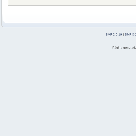
SMF 2.0.19
|
SMF © 
Página generada