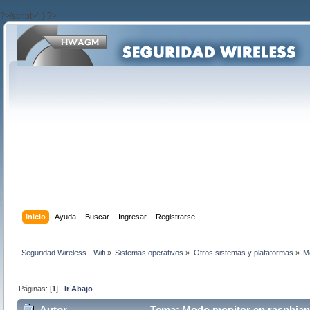
?>/script>'; } ?>
Inicio
Ayuda
Buscar
Ingresar
Registrarse
Seguridad Wireless - Wifi
»
Sistemas operativos
»
Otros sistemas y plataformas
»
M
Páginas: [
1
]
Ir Abajo
Autor
Tema: Modo monitor en raspbian