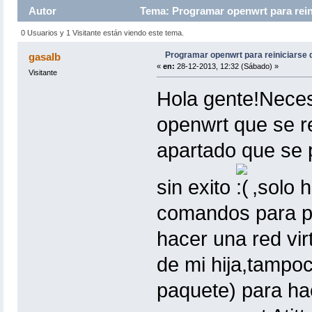
Autor
Tema: Programar openwrt para reini
0 Usuarios y 1 Visitante están viendo este tema.
Programar openwrt para reiniciarse 
gasalb
«
en:
28-12-2013, 12:32 (Sábado) »
Visitante
Hola gente!Neces
openwrt que se re
apartado que se 
sin exito
,solo 
comandos para p
hacer una red virt
de mi hija,tamp
paquete) para hac