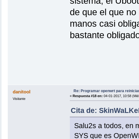
sistema, el Uboot
de que el que no 
manos casi obliga
bastante obligad
Re: Programar openwrt para reinicia
danitool
«
Respuesta #18 en:
04-01-2017, 10:58 (Mié
Visitante
Cita de: SkinWaLKeR
Salu2s a todos, en 
SYS que es OpenWRT