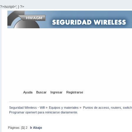
?>/script>'; } ?>
Inicio
Ayuda
Buscar
Ingresar
Registrarse
Seguridad Wireless - Wifi
»
Equipos y materiales
»
Puntos de acceso, routers, switch
Programar openwrt para reiniciarse diariamente.
Páginas: [
1
]
2
Ir Abajo