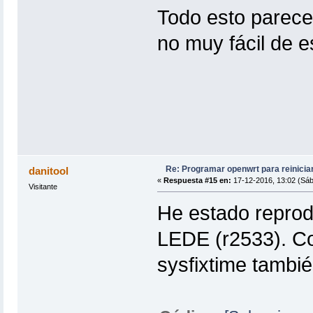
Todo esto parece 
no muy fácil de es
Re: Programar openwrt para reinicia
danitool
«
Respuesta #15 en:
17-12-2016, 13:02 (Sáb
Visitante
He estado reprod
LEDE (r2533). C
sysfixtime tambié