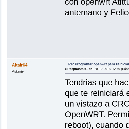
con openwrt Atit
antemano y Felice
Re: Programar openwrt para reinicia
Altair64
«
Respuesta #1 en:
28-12-2013, 12:40 (Sába
Visitante
Tendrias que ha
que te reiniciará
un vistazo a CRO
OpenWRT. Permite
reboot), cuando q