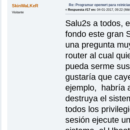
Re: Programar openwrt para reinicia
SkinWaLKeR
«
Respuesta #17 en:
04-01-2017, 09:22 (Mié
Visitante
Salu2s a todos, 
fondo este gran
una pregunta muy
router al cual qu
pueda serme sust
gustaría que cay
ejemplo, habría 
destruya el sist
todos los privile
sesión ejecute u