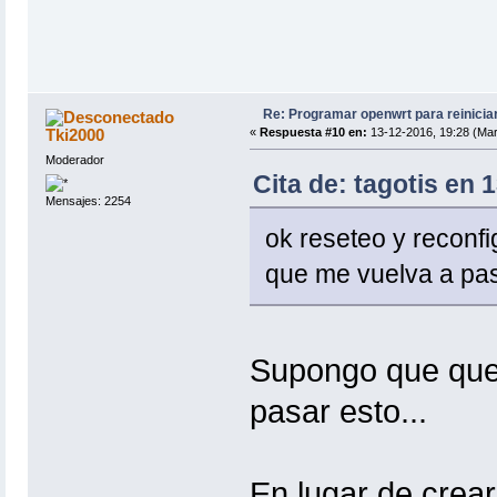
Re: Programar openwrt para reinicia
Tki2000
«
Respuesta #10 en:
13-12-2016, 19:28 (Mar
Moderador
Cita de: tagotis en 
Mensajes: 2254
ok reseteo y reconf
que me vuelva a pa
Supongo que que
pasar esto...
En lugar de crea