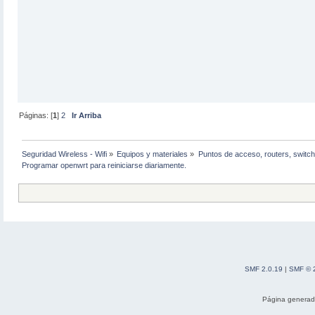
Páginas: [
1
]
2
Ir Arriba
Seguridad Wireless - Wifi
»
Equipos y materiales
»
Puntos de acceso, routers, switch
Programar openwrt para reiniciarse diariamente.
SMF 2.0.19
|
SMF © 
Página generad