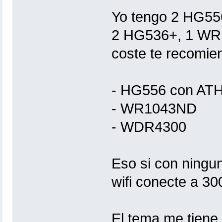
Yo tengo 2 HG55
2 HG536+, 1 WR
coste te recomie
- HG556 con A
- WR1043ND
- WDR4300
Eso si con ningu
wifi conecte a 30
El tema me tiene f