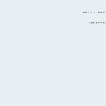
SMF 2.0.19
|
SMF © 
Página generada