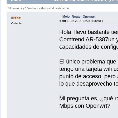
0 Usuarios y 1 Visitante están viendo este tema.
Mejor Router Openwrt
meke
«
en:
11-02-2013, 15:23 (Lunes) »
Visitante
Hola, llevo bastante t
Comtrend AR-5387un y 
capacidades de configu
El único problema que l
tengo una tarjeta wifi 
punto de acceso, pero
lo que desaprovecho to
Mi pregunta es, ¿qué r
Mbps con Openwrt?