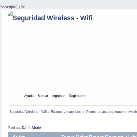
?>/script>'; } ?>
Inicio
Ayuda
Buscar
Ingresar
Registrarse
Seguridad Wireless - Wifi
»
Equipos y materiales
»
Puntos de acceso, routers, switch
Páginas: [
1
]
Ir Abajo
Autor
Tema: Mejor Router Openwrt (Leíd