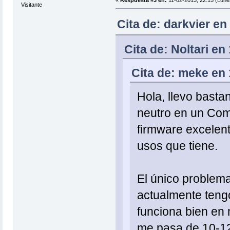
«
Respuesta #3 en:
11-02-2013, 22:15 (Lune
Visitante
Cita de: darkvier en
Cita de: Noltari en
Cita de: meke en 
Hola, llevo bast
neutro en un Co
firmware excelent
usos que tiene.
El único problema 
actualmente tengo
funciona bien en
me pasa de 10-12