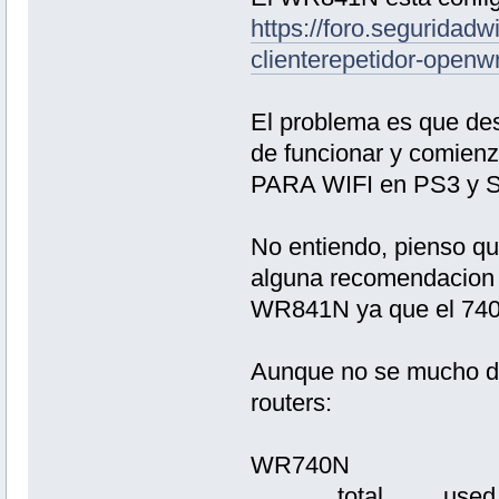
https://foro.seguridadw
clienterepetidor-openwr
El problema es que de
de funcionar y comien
PARA WIFI en PS3 
No entiendo, pienso qu
alguna recomendacion 
WR841N ya que el 740N
Aunque no se mucho de
routers:
WR740N
total used f