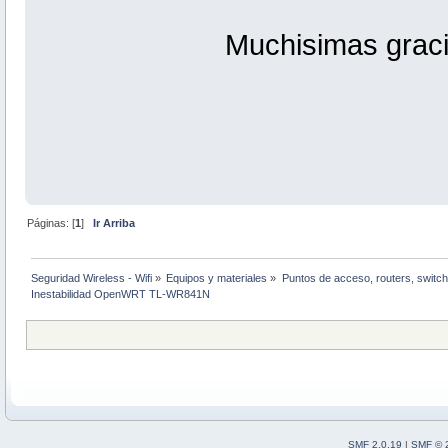
Muchisimas graci
Páginas: [
1
]
Ir Arriba
Seguridad Wireless - Wifi
»
Equipos y materiales
»
Puntos de acceso, routers, switch
Inestabilidad OpenWRT TL-WR841N 
SMF 2.0.19
|
SMF © 