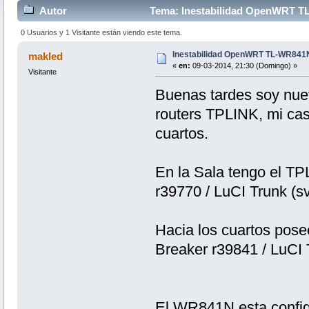
Autor
Tema: Inestabilidad OpenWRT TL
0 Usuarios y 1 Visitante están viendo este tema.
Inestabilidad OpenWRT TL-WR841
makled
«
en:
09-03-2014, 21:30 (Domingo) »
Visitante
Buenas tardes soy nue
routers TPLINK, mi cas
cuartos.
En la Sala tengo el T
r39770 / LuCI Trunk (s
Hacia los cuartos pos
Breaker r39841 / LuCI 
El WR841N esta config