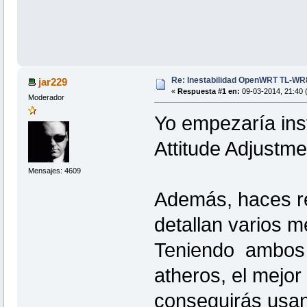
Re: Inestabilidad OpenWRT TL-W
jar229
«
Respuesta #1 en:
09-03-2014, 21:40 
Moderador
Yo empezaría ins
Attitude Adjustme
Mensajes: 4609
Además, haces ref
detallan varios m
Teniendo ambos r
atheros, el mejor
conseguirás usa