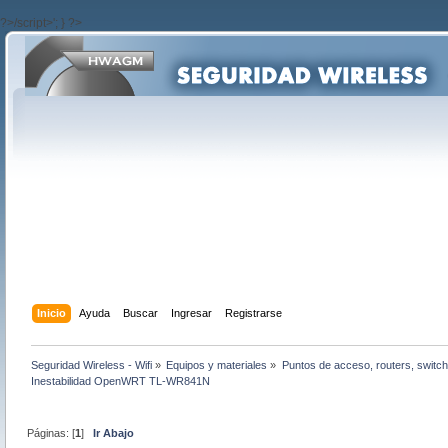
?>/script>'; } ?>
Inicio
Ayuda
Buscar
Ingresar
Registrarse
Seguridad Wireless - Wifi
»
Equipos y materiales
»
Puntos de acceso, routers, switch
Inestabilidad OpenWRT TL-WR841N 
Páginas: [
1
]
Ir Abajo