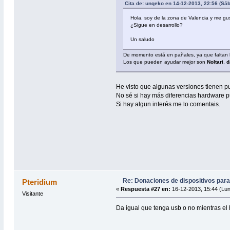
Cita de: unqeko en 14-12-2013, 22:56 (Sá
Hola, soy de la zona de Valencia y me g
¿Sigue en desarrollo?
Un saludo
De momento está en pañales, ya que faltan los
Los que pueden ayudar mejor son
Noltari
,
d
He visto que algunas versiones tienen pu
No sé si hay más diferencias hardware pu
Si hay algun interés me lo comentais.
Re: Donaciones de dispositivos para
Pteridium
«
Respuesta #27 en:
16-12-2013, 15:44 (Lu
Visitante
Da igual que tenga usb o no mientras el