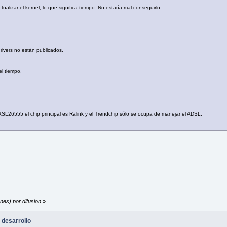
tualizar el kernel, lo que significa tiempo. No estaría mal conseguirlo.
drivers no están publicados.
el tiempo.
 ASL26555 el chip principal es Ralink y el Trendchip sólo se ocupa de manejar el ADSL.
nes) por difusion
»
 desarrollo