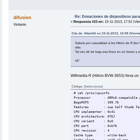
Re: Donaciones de dispositivos para
difusion
«
Respuesta #23 en:
15-11-2013, 17:52 (Vie
Visitante
Cita de: Altair64 en 15-11-2013, 16:59 (Viern
Sabeis por casualidad si los Hitron de R (
sitio.
Tal vez dé de baja esa línea en un futuro y
s2!
Wifimedia R (Hitron BVW-3653) lleva un
Código:
[Seleccionar]
# cat /proc/cpuinfo
Processor : ARMv6-compatible pr
BogoMIPS : 399.76
Features : swp half thumb fast
CPU implementer : 0x41
CPU architecture: 6TEJ
CPU variant : 0x0
CPU part : 0xb76
CPU revision : 4
Cache type : write-back
Cache clean : cp15 c7 ops