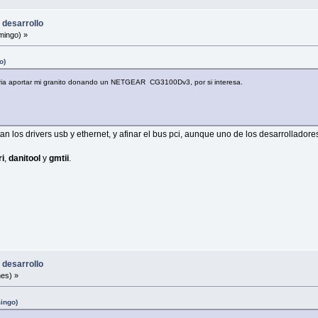
 desarrollo
mingo) »
o)
aria aportar mi granito donando un NETGEAR CG3100Dv3, por si interesa.
n los drivers usb y ethernet, y afinar el bus pci, aunque uno de los desarrolladore
ri
,
danitool
y
gmtii
.
 desarrollo
nes) »
mingo)