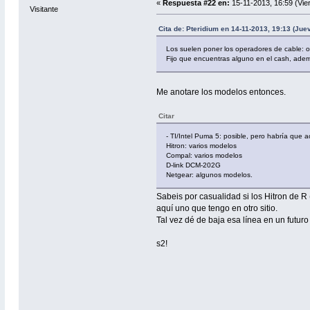
«
Respuesta #22 en:
15-11-2013, 16:59 (Vie
Visitante
Cita de: Pteridium en 14-11-2013, 19:13 (Jue
Los suelen poner los operadores de cable: on
Fijo que encuentras alguno en el cash, ade
Me anotare los modelos entonces.
Citar
- TI/Intel Puma 5: posible, pero habría que ac
Hitron: varios modelos
Compal: varios modelos
D-link DCM-202G
Netgear: algunos modelos.
Sabeis por casualidad si los Hitron de
aquí uno que tengo en otro sitio.
Tal vez dé de baja esa línea en un futur
s2!