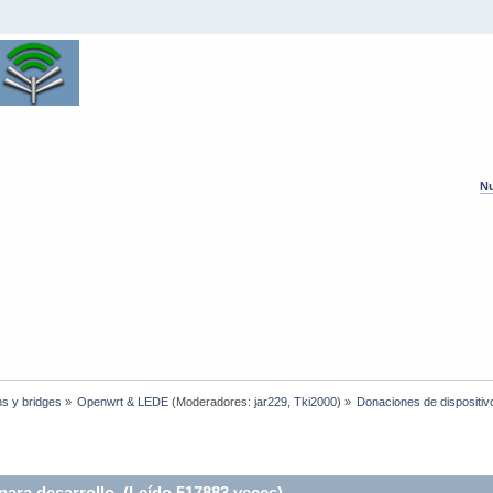
Nu
hs y bridges
»
Openwrt & LEDE
(Moderadores:
jar229
,
Tki2000
) »
Donaciones de dispositiv
ara desarrollo (Leído 517883 veces)