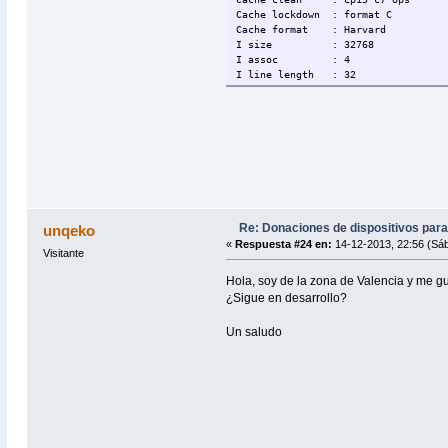
Cache lockdown : format C
Cache format : Harvard
I size : 32768
I assoc : 4
I line length : 32
I sets : 256
D size : 16384
D assoc : 4
D line length : 32
D sets : 128
Hardware : puma5
Revision : 0001
Serial : 0000000000000000
Re: Donaciones de dispositivos para
unqeko
«
Respuesta #24 en:
14-12-2013, 22:56 (Sá
Visitante
Hola, soy de la zona de Valencia y me 
¿Sigue en desarrollo?
Un saludo