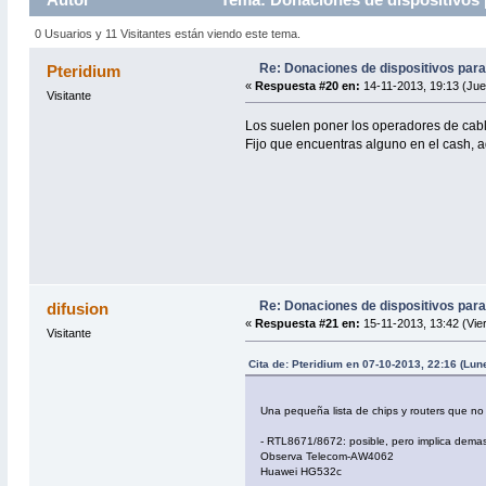
0 Usuarios y 11 Visitantes están viendo este tema.
Re: Donaciones de dispositivos para
Pteridium
«
Respuesta #20 en:
14-11-2013, 19:13 (Jue
Visitante
Los suelen poner los operadores de cable
Fijo que encuentras alguno en el cash,
Re: Donaciones de dispositivos para
difusion
«
Respuesta #21 en:
15-11-2013, 13:42 (Vie
Visitante
Cita de: Pteridium en 07-10-2013, 22:16 (Lun
Una pequeña lista de chips y routers que no
- RTL8671/8672: posible, pero implica demas
Observa Telecom-AW4062
Huawei HG532c