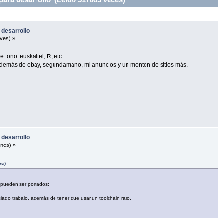
 desarrollo
ves) »
: ono, euskaltel, R, etc.
 además de ebay, segundamano, milanuncios y un montón de sitios más.
 desarrollo
rnes) »
es)
 pueden ser portados:
iado trabajo, además de tener que usar un toolchain raro.