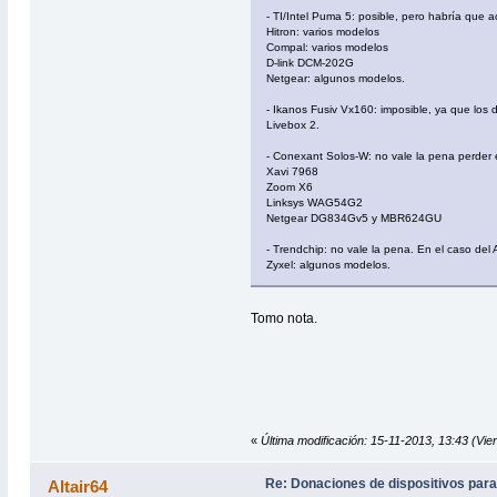
- TI/Intel Puma 5: posible, pero habría que ac
Hitron: varios modelos
Compal: varios modelos
D-link DCM-202G
Netgear: algunos modelos.
- Ikanos Fusiv Vx160: imposible, ya que los 
Livebox 2.
- Conexant Solos-W: no vale la pena perder 
Xavi 7968
Zoom X6
Linksys WAG54G2
Netgear DG834Gv5 y MBR624GU
- Trendchip: no vale la pena. En el caso del
Zyxel: algunos modelos.
Tomo nota.
«
Última modificación: 15-11-2013, 13:43 (Vier
Re: Donaciones de dispositivos para
Altair64