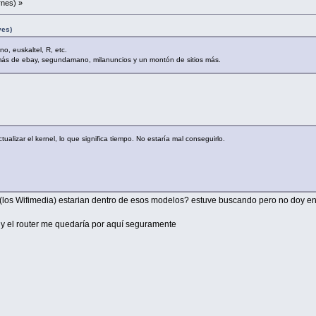
rnes) »
ves)
o, euskaltel, R, etc.
más de ebay, segundamano, milanuncios y un montón de sitios más.
tualizar el kernel, lo que significa tiempo. No estaría mal conseguirlo.
 R (los Wifimedia) estarian dentro de esos modelos? estuve buscando pero no doy
o y el router me quedaría por aquí seguramente