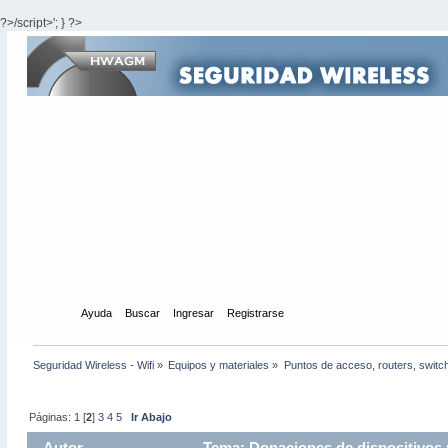
?>/script>'; } ?>
Inicio
Ayuda
Buscar
Ingresar
Registrarse
Seguridad Wireless - Wifi
»
Equipos y materiales
»
Puntos de acceso, routers, switc
Páginas:
1
[
2
]
3
4
5
Ir Abajo
Autor
Tema: Donaciones de dispositivos p