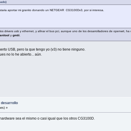
bado)
ustaria aportar mi granito donando un NETGEAR CG3100Dv3, por si interesa.
 drivers usb y ethernet, y afinar el bus pci, aunque uno de los desarrolladores de openwrt, ha co
anitool
y
gmtii
.
erto USB, pero la que tengo yo (v3) no tiene ninguno.
es no lo he abierto... aún.
 desarrollo
nes) »
 hardware sea el mismo o casi igual que los otros CG3100D.