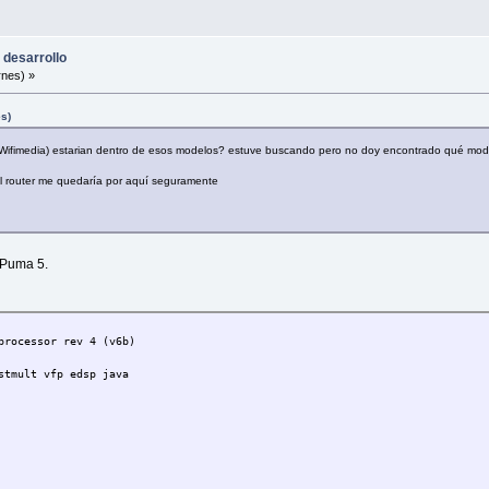
 desarrollo
rnes) »
es)
los Wifimedia) estarian dentro de esos modelos? estuve buscando pero no doy encontrado qué mo
 el router me quedaría por aquí seguramente
 Puma 5.
ocessor rev 4 (v6b)
mult vfp edsp java