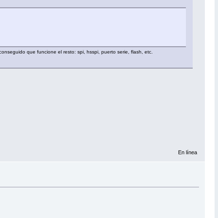
nseguido que funcione el resto: spi, hsspi, puerto serie, flash, etc.
En línea