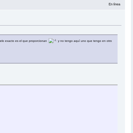
En línea
delo exacto es el que proporcionan
y no tengo aquí uno que tengo en otro