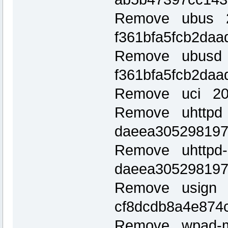
Remove ubus 2
f361bfa5fcb2da
Remove ubusd 
f361bfa5fcb2da
Remove uci 201
Remove uhttpd 
daeea305298197
Remove uhttpd-
daeea305298197
Remove usign 2
cf8dcdb8a4e874
Remove wpad-mi