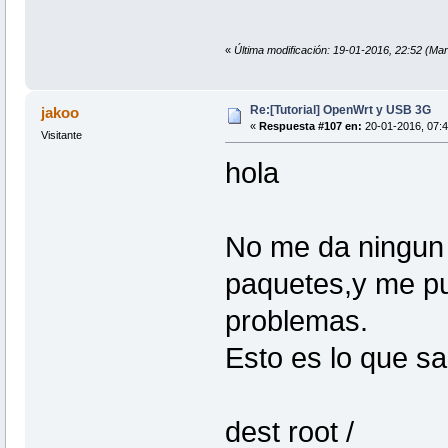
«
Última modificación: 19-01-2016, 22:52 (Mar
Re:[Tutorial] OpenWrt y USB 3G
jakoo
«
Respuesta #107 en:
20-01-2016, 07:4
Visitante
hola
No me da ningun t
paquetes,y me pu
problemas.
Esto es lo que sa
dest root /