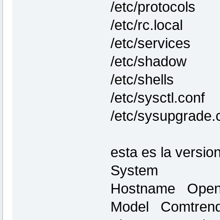
/etc/protocols
/etc/rc.local
/etc/services
/etc/shadow
/etc/shells
/etc/sysctl.conf
/etc/sysupgrade.
esta es la version
System
Hostname Open
Model Comtrend