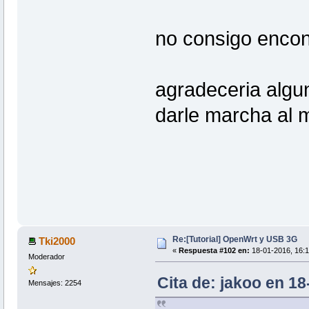
no consigo encont
agradeceria algun
darle marcha al
Re:[Tutorial] OpenWrt y USB 3G
Tki2000
«
Respuesta #102 en:
18-01-2016, 16:1
Moderador
Cita de: jakoo en 18
Mensajes: 2254