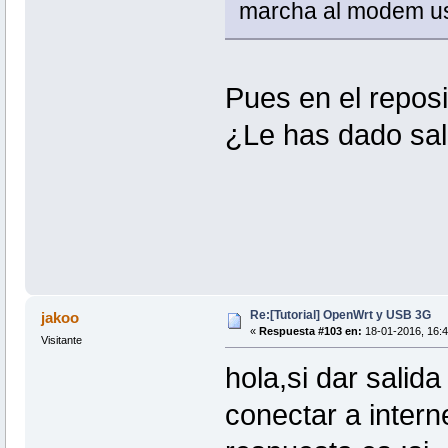
marcha al modem u
Pues en el reposit
¿Le has dado sali
Re:[Tutorial] OpenWrt y USB 3G
jakoo
«
Respuesta #103 en:
18-01-2016, 16:4
Visitante
hola,si dar salid
conectar a intern