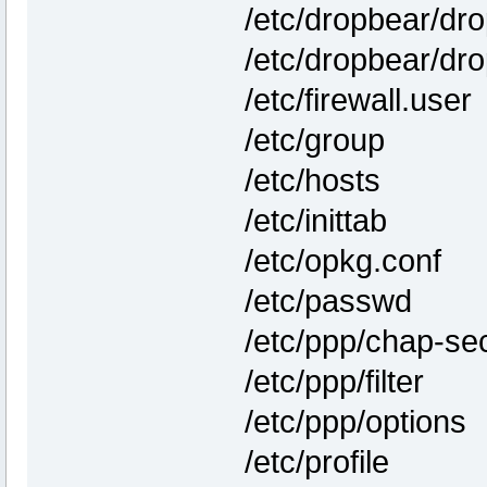
/etc/dropbear/d
/etc/dropbear/dr
/etc/firewall.user
/etc/group
/etc/hosts
/etc/inittab
/etc/opkg.conf
/etc/passwd
/etc/ppp/chap-se
/etc/ppp/filter
/etc/ppp/options
/etc/profile