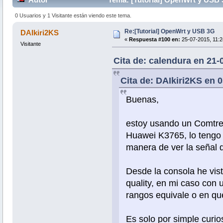
0 Usuarios y 1 Visitante están viendo este tema.
Re:[Tutorial] OpenWrt y USB 3G
DAIkiri2KS
«
Respuesta #100 en:
25-07-2015, 11:2
Visitante
Cita de: calendura en 21-
Cita de: DAIkiri2KS en 0
Buenas,
estoy usando un Comtr
Huawei K3765, lo tengo 
manera de ver la señal
Desde la consola he vis
quality, en mi caso con
rangos equivale o en qu
Es solo por simple curios