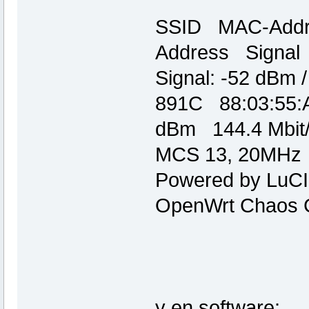
SSID MAC-Addr
Address Signal
Signal: -52 dBm
891C 88:03:55
dBm 144.4 Mbit/
MCS 13, 20MHz
Powered by LuCI 
OpenWrt Chaos C
y en software: