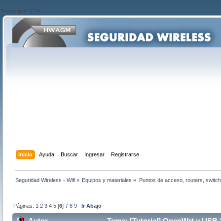
?>/script>'; } ?>
Inicio
Ayuda
Buscar
Ingresar
Registrarse
Seguridad Wireless - Wifi
»
Equipos y materiales
»
Puntos de acceso, routers, switch
Páginas:
1
2
3
4
5
[
6
]
7
8
9
Ir Abajo
Autor
Tema: [Tutorial] OpenWrt y USB 