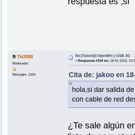
respuesta es ;si
Re:[Tutorial] OpenWrt y USB 3G
Tki2000
«
Respuesta #104 en:
19-01-2016, 10:2
Moderador
Cita de: jakoo en 18
Mensajes: 2254
hola,si dar salida d
con cable de red des
¿Te sale algún err