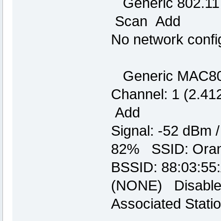
Generic 802.11 W
Scan Add
No network confi
Generic MAC802
Channel: 1 (2.41
Add
Signal: -52 dBm 
82% SSID: Orang
BSSID: 88:03:55
(NONE) Disable
Associated Stati