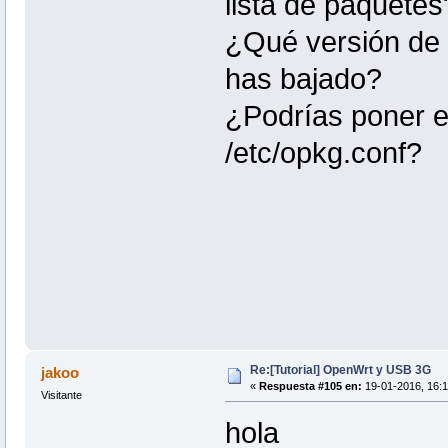
lista de paquetes
¿Qué versión de 
has bajado?
¿Podrías poner el
/etc/opkg.conf?
Re:[Tutorial] OpenWrt y USB 3G
jakoo
«
Respuesta #105 en:
19-01-2016, 16:1
Visitante
hola