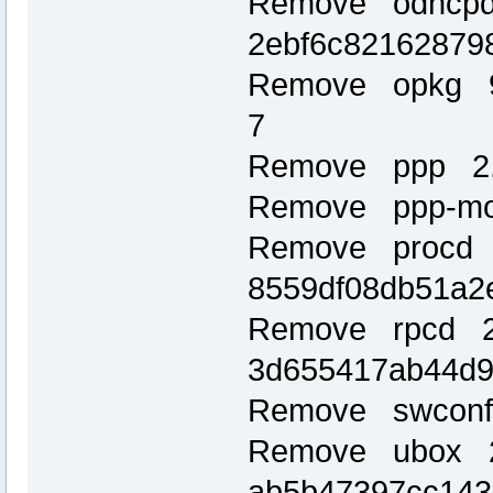
Remove odhcpd
2ebf6c82162879
Remove opkg 9
7
Remove ppp 2.
Remove ppp-mo
Remove procd 
8559df08db51a2
Remove rpcd 2
3d655417ab44d9
Remove swconf
Remove ubox 2
ab5b47397cc143