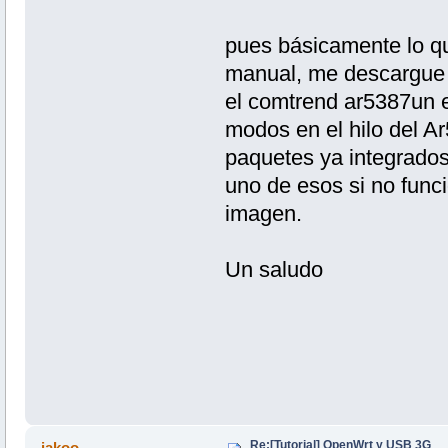
pues básicamente lo qu
manual, me descargue 
el comtrend ar5387un e
modos en el hilo del A
paquetes ya integrado
uno de esos si no func
imagen.
Un saludo
Re:[Tutorial] OpenWrt y USB 3G
jakoo