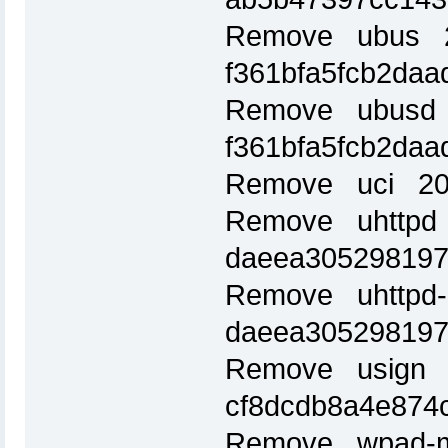
Remove ubus 2
f361bfa5fcb2da
Remove ubusd 
f361bfa5fcb2da
Remove uci 201
Remove uhttpd 
daeea305298197
Remove uhttpd-
daeea305298197
Remove usign 2
cf8dcdb8a4e874
Remove wpad-mi