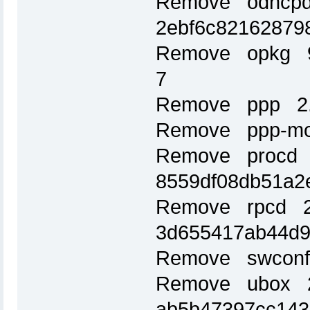
Remove odhcpd
2ebf6c82162879
Remove opkg 9
7
Remove ppp 2.
Remove ppp-mo
Remove procd 
8559df08db51a2
Remove rpcd 2
3d655417ab44d9
Remove swconf
Remove ubox 2
ab5b47397cc143