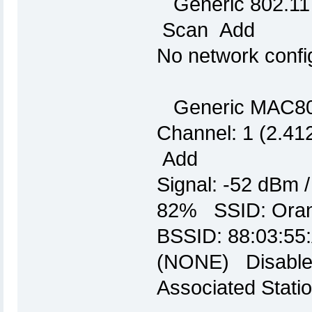
Generic 802.11 W
Scan Add
No network confi
Generic MAC802
Channel: 1 (2.41
Add
Signal: -52 dBm 
82% SSID: Orang
BSSID: 88:03:55
(NONE) Disable
Associated Stati