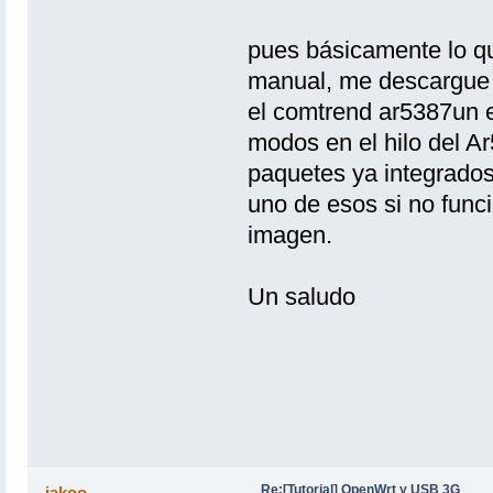
pues básicamente lo qu
manual, me descargue 
el comtrend ar5387un e
modos en el hilo del A
paquetes ya integrado
uno de esos si no func
imagen.
Un saludo
Re:[Tutorial] OpenWrt y USB 3G
jakoo