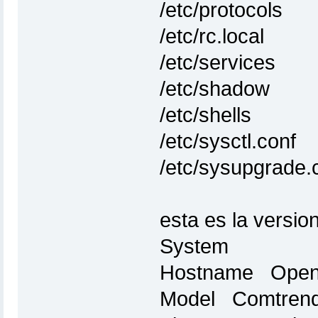
/etc/protocols
/etc/rc.local
/etc/services
/etc/shadow
/etc/shells
/etc/sysctl.conf
/etc/sysupgrade.
esta es la version
System
Hostname Open
Model Comtrend