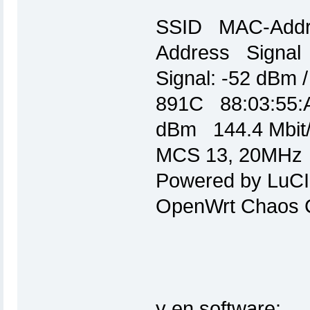
SSID MAC-Addr
Address Signal
Signal: -52 dBm
891C 88:03:55
dBm 144.4 Mbit/
MCS 13, 20MHz
Powered by LuCI 
OpenWrt Chaos C
y en software: