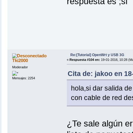
respuesta es ;si
Re:[Tutorial] OpenWrt y USB 3G
Tki2000
«
Respuesta #104 en:
19-01-2016, 10:28 (Ma
Moderador
Cita de: jakoo en 18
Mensajes: 2254
hola,si dar salida d
con cable de red des
¿Te sale algún err