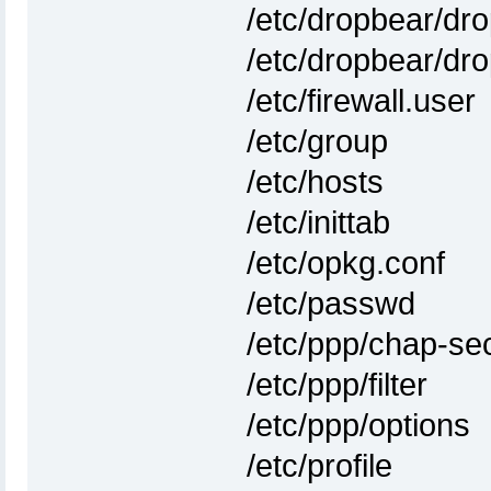
/etc/dropbear/d
/etc/dropbear/dr
/etc/firewall.user
/etc/group
/etc/hosts
/etc/inittab
/etc/opkg.conf
/etc/passwd
/etc/ppp/chap-se
/etc/ppp/filter
/etc/ppp/options
/etc/profile