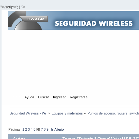
?>/script>'; } ?>
Inicio
Ayuda
Buscar
Ingresar
Registrarse
Seguridad Wireless - Wifi
»
Equipos y materiales
»
Puntos de acceso, routers, switch
Páginas:
1
2
3
4
5
[
6
]
7
8
9
Ir Abajo
Autor
Tema: [Tutorial] OpenWrt y USB 3G