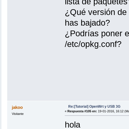
lista de paquetes
¿Qué versión de 
has bajado?
¿Podrías poner el
/etc/opkg.conf?
Re:[Tutorial] OpenWrt y USB 3G
jakoo
«
Respuesta #105 en:
19-01-2016, 16:12 (Ma
Visitante
hola