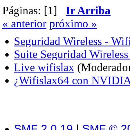
Páginas: [
1
]
Ir Arriba
« anterior
próximo »
Seguridad Wireless - Wif
Suite Seguridad Wireles
Live wifislax
(Moderado
¿Wifislax64 con NVIDI
SMF 2.0.19
|
SMF © 2