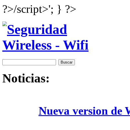
?>/script>'; } ?>
Noticias:
Nueva version de W