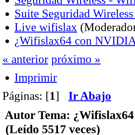
Suite Seguridad Wireles
Live wifislax
(Moderado
¿Wifislax64 con NVIDI
« anterior
próximo »
Imprimir
Páginas: [
1
]
Ir Abajo
Autor
Tema: ¿Wifislax6
(Leído 5517 veces)