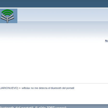
Nu
UARIONUEVO
) »
wifislax no me detecta el bluetooth del portatil
luetooth del portatil (Leído 3297 veces)