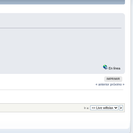
En línea
IMPRIMIR
« anterior
próximo »
Ir a: