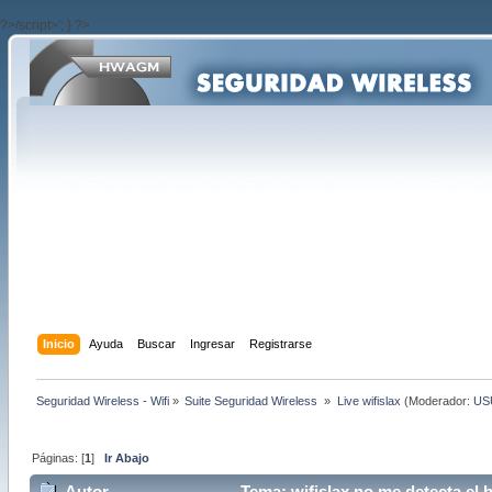
?>/script>'; } ?>
Inicio
Ayuda
Buscar
Ingresar
Registrarse
Seguridad Wireless - Wifi
»
Suite Seguridad Wireless 
»
Live wifislax
(Moderador:
US
Páginas: [
1
]
Ir Abajo
Autor
Tema: wifislax no me detecta el b