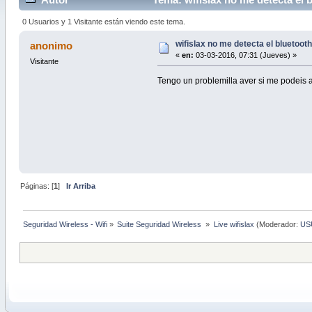
0 Usuarios y 1 Visitante están viendo este tema.
wifislax no me detecta el bluetooth 
anonimo
«
en:
03-03-2016, 07:31 (Jueves) »
Visitante
Tengo un problemilla aver si me podeis al
Páginas: [
1
]
Ir Arriba
Seguridad Wireless - Wifi
»
Suite Seguridad Wireless 
»
Live wifislax
(Moderador:
US