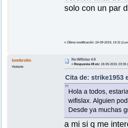
solo con un par 
«
Última modificación: 16-09-2019, 14:31 (Lun
Re:Wifislax 4.9
tombrolin
«
Respuesta #8 en:
18-09-2019, 03:36 (
Visitante
Cita de: strike1953 
Hola a todos, estari
wifislax. Alguien p
Desde ya muchas g
a mi si q me inter