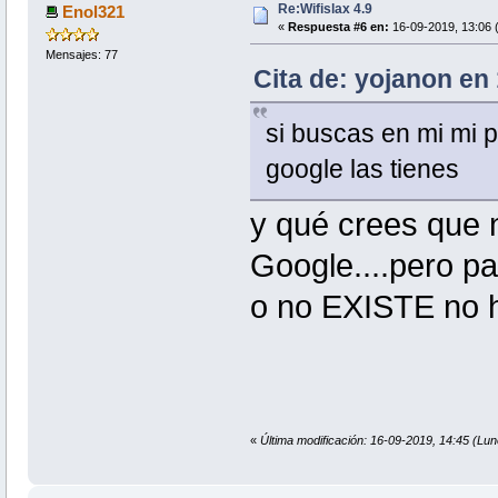
Re:Wifislax 4.9
Enol321
«
Respuesta #6 en:
16-09-2019, 13:06 
Mensajes: 77
Cita de: yojanon en
si buscas en mi mi 
google las tienes
y qué crees que 
Google....pero p
o no EXISTE no
«
Última modificación: 16-09-2019, 14:45 (Lu