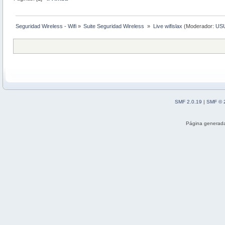
Seguridad Wireless - Wifi
»
Suite Seguridad Wireless 
»
Live wifislax
(Moderador:
US
SMF 2.0.19
|
SMF © 
Página generada