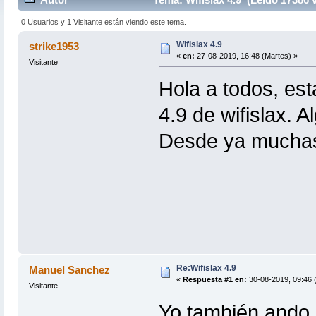
0 Usuarios y 1 Visitante están viendo este tema.
Wifislax 4.9
strike1953
«
en:
27-08-2019, 16:48 (Martes) »
Visitante
Hola a todos, est
4.9 de wifislax. 
Desde ya muchas
Re:Wifislax 4.9
Manuel Sanchez
«
Respuesta #1 en:
30-08-2019, 09:46 (
Visitante
Yo también ando 