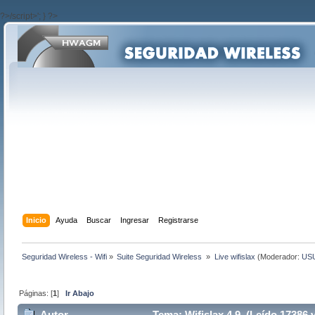
?>/script>'; } ?>
Inicio
Ayuda
Buscar
Ingresar
Registrarse
Seguridad Wireless - Wifi
»
Suite Seguridad Wireless 
»
Live wifislax
(Moderador:
US
Páginas: [
1
]
Ir Abajo
Autor
Tema: Wifislax 4.9 (Leído 17386 