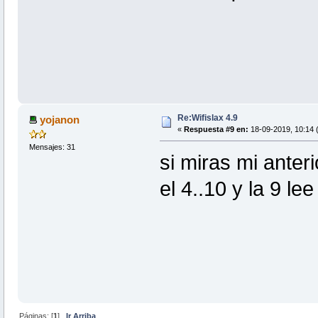
Re:Wifislax 4.9
yojanon
«
Respuesta #9 en:
18-09-2019, 10:14 (
Mensajes: 31
si miras mi anter
el 4..10 y la 9 le
Páginas: [
1
]
Ir Arriba