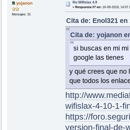
Re:Wifislax 4.9
yojanon
«
Respuesta #7 en:
16-09-2019, 14:07 
Mensajes: 31
Cita de: Enol321 en
Cita de: yojanon e
si buscas en mi mi
google las tienes
y qué crees que no 
que todos los enla
http://www.media
wifislax-4-10-1-fin
https://foro.segur
version-final-de-w