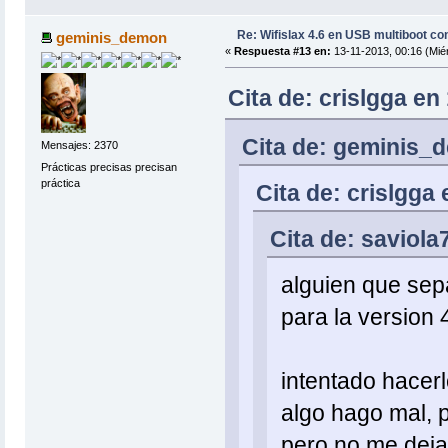
Re: Wifislax 4.6 en USB multiboot co
geminis_demon
«
Respuesta #13 en:
13-11-2013, 00:16 (Miér
Cita de: crislgga en
Cita de: geminis_d
Mensajes: 2370
Prácticas precisas precisan
práctica
Cita de: crislgga
Cita de: saviola
alguien que sepa
para la version 
intentado hacer
algo hago mal, 
pero no me deja 