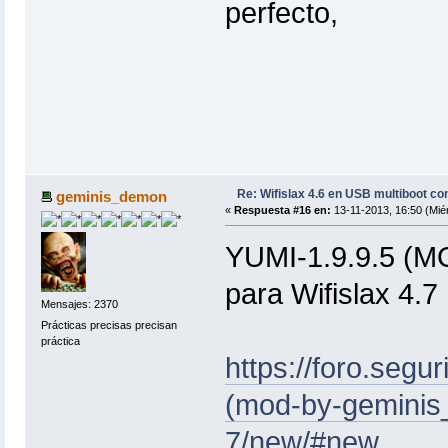
perfecto,
Re: Wifislax 4.6 en USB multiboot co
geminis_demon
«
Respuesta #16 en:
13-11-2013, 16:50 (Miér
YUMI-1.9.9.5 (M
para Wifislax 4.7
Mensajes: 2370
Prácticas precisas precisan
práctica
https://foro.segu
(mod-by-geminis_
7/new/#new