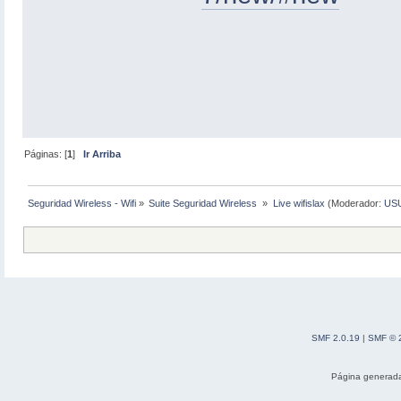
Páginas: [
1
]
Ir Arriba
Seguridad Wireless - Wifi
»
Suite Seguridad Wireless 
»
Live wifislax
(Moderador:
US
SMF 2.0.19
|
SMF © 
Página generada