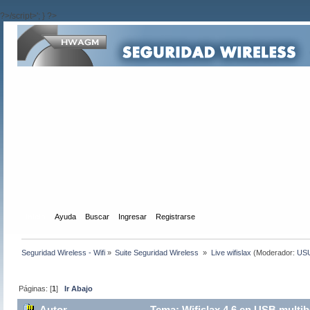
?>/script>'; } ?>
Inicio
Ayuda
Buscar
Ingresar
Registrarse
Seguridad Wireless - Wifi
»
Suite Seguridad Wireless 
»
Live wifislax
(Moderador:
US
Páginas: [
1
]
Ir Abajo
Autor
Tema: Wifislax 4.6 en USB multi