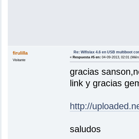
Re: Wifislax 4.6 en USB multiboot co
firulilla
«
Respuesta #5 en:
04-09-2013, 02:01 (Miérc
Visitante
gracias sanson,no
link y gracias gem
http://uploaded.ne
saludos