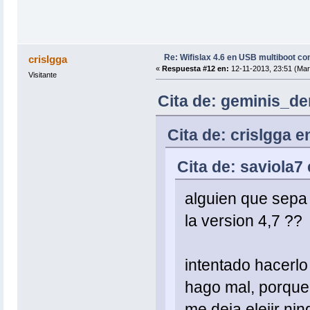
Re: Wifislax 4.6 en USB multiboot co
crislgga
«
Respuesta #12 en:
12-11-2013, 23:51 (Mar
Visitante
Cita de: geminis_de
Cita de: crislgga e
Cita de: saviola7
alguien que sepa 
la version 4,7 ??
intentado hacerlo
hago mal, porque
me deja elejir ni