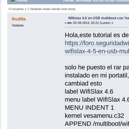
0 Usuarios y 1 Visitante están viendo este tema.
Wifislax 4.6 en USB multiboot con Yu
firulilla
«
en:
02-09-2013, 02:21 (Lunes) »
Visitante
Hola,este tutorial es 
https://foro.seguridadwi
wifislax-4-5-en-usb-m
solo he puesto el rar pa
instalado en mi portatil
cambiad esto
label WifiSlax 4.6
menu label WifiSlax 4.
MENU INDENT 1
kernel vesamenu.c32
APPEND /multiboot/wifi