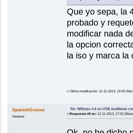
Que yo sepa, la 
probado y requet
modificar nada d
la opcion correct
la iso y marca la
«
Última modificación: 12-11-2013, 16:40 (Mart
Re: Wifislax 4.6 en USB multiboot co
SpanishGroove
«
Respuesta #8 en:
12-11-2013, 17:03 (Mart
Visitante
Ok, no he dicho