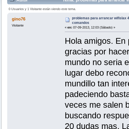
0 Usuarios y 1 Visitante están viendo este tema.
problemas para arrancar wifislax 4.
gino76
comandos
Visitante
«
en:
07-09-2013, 12:03 (Sábado) »
Hola amigos. En p
gracias por hacer
mundo no seria e
lugar debo recon
mundillo tan inte
padeciendo bastan
veces me salen b
buscando respues
20 dudas mas. La