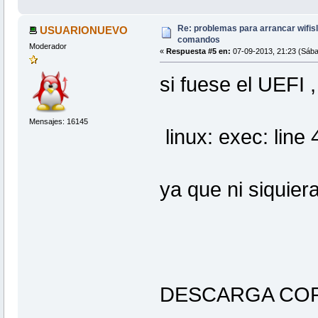
Re: problemas para arrancar wifisla
USUARIONUEVO
comandos
Moderador
«
Respuesta #5 en:
07-09-2013, 21:23 (Sába
si fuese el UEFI ,
Mensajes: 16145
linux: exec: line 
ya que ni siquier
DESCARGA CO