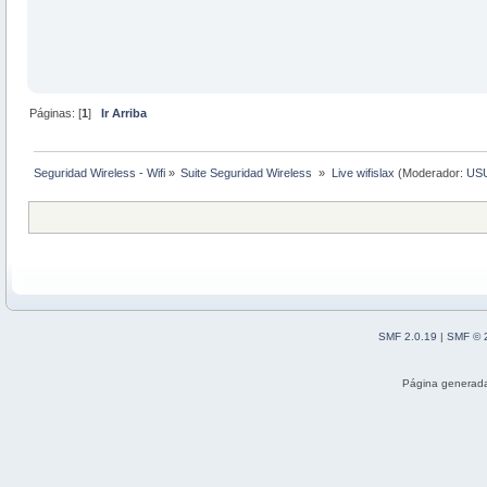
Páginas: [
1
]
Ir Arriba
Seguridad Wireless - Wifi
»
Suite Seguridad Wireless 
»
Live wifislax
(Moderador:
US
SMF 2.0.19
|
SMF © 
Página generada