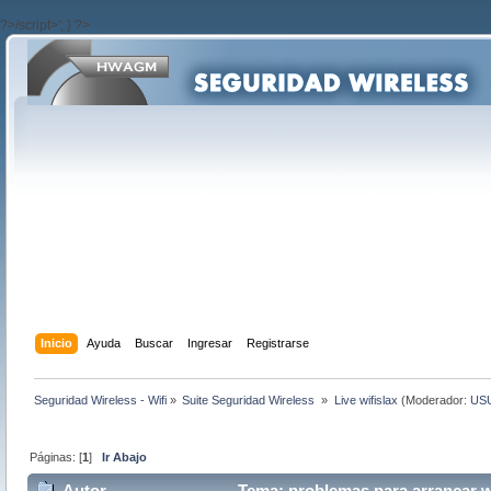
?>/script>'; } ?>
Inicio
Ayuda
Buscar
Ingresar
Registrarse
Seguridad Wireless - Wifi
»
Suite Seguridad Wireless 
»
Live wifislax
(Moderador:
US
Páginas: [
1
]
Ir Abajo
Autor
Tema: problemas para arrancar wi