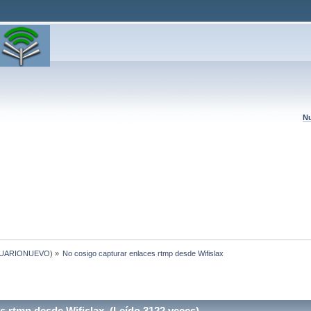
Nu
UARIONUEVO
) »
No cosigo capturar enlaces rtmp desde Wifislax
s rtmp desde Wifislax (Leído 3122 veces)