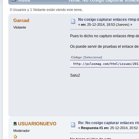
0 Usuarios y 1 Visitante están viendo este tema.
No cosigo capturar enlaces rtmp d
Garcad
«
en:
25-12-2014, 18:53 (Jueves) »
Visitante
Pues lo dicho no capturo enlaces rtmp de
Os puede servir de pruebas el enlace de
Código:
[Seleccionar]
http://pclosmag.com/html/issues/201
Salu2
Re: No cosigo capturar enlaces rt
USUARIONUEVO
«
Respuesta #1 en:
25-12-2014, 20:52 
Moderador