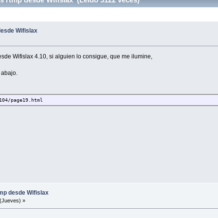
esde Wifislax
sde Wifislax 4.10, si alguien lo consigue, que me ilumine,
 abajo.
104/page19.html
mp desde Wifislax
(Jueves) »