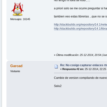
No tengo ni idea de esto , ...
a priori solo se me ocurre preguntar si h
tambien veo estas librerias ...que no se 
Mensajes: 16145
http://slackbuilds.org/repository/14.1/net
http://slackbuilds.org/repository/14.1/libr
«
Última modificación: 25-12-2014, 20:54 
Re: No cosigo capturar enlaces rt
Garcad
«
Respuesta #2 en:
25-12-2014, 22:25 
Visitante
Cambie de version compilando de nuevo de
Salu2