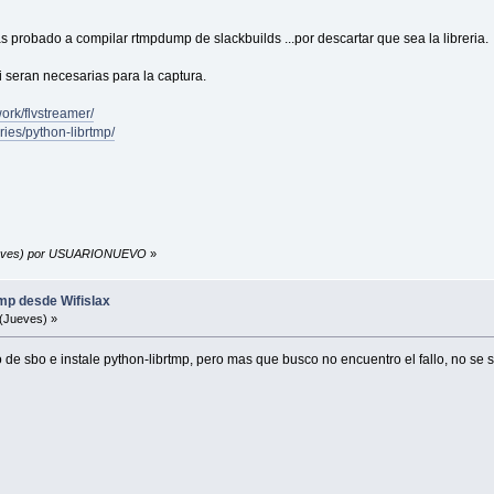
as probado a compilar rtmpdump de slackbuilds ...por descartar que sea la libreria.
si seran necesarias para la captura.
work/flvstreamer/
aries/python-librtmp/
(Jueves) por USUARIONUEVO
»
mp desde Wifislax
(Jueves) »
 sbo e instale python-librtmp, pero mas que busco no encuentro el fallo, no se si