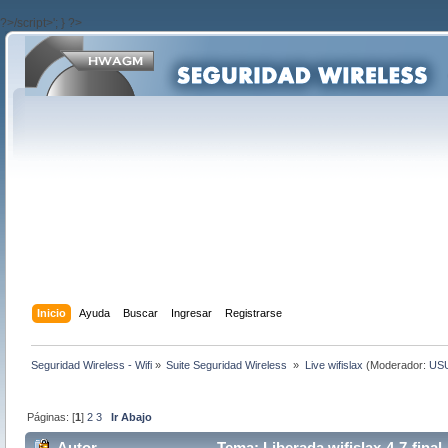
?>/script>'; } ?>
Inicio
Ayuda
Buscar
Ingresar
Registrarse
Seguridad Wireless - Wifi
»
Suite Seguridad Wireless 
»
Live wifislax
(Moderador:
US
Páginas: [
1
]
2
3
Ir Abajo
Autor
Tema: Liberada wifislax-4-7-final