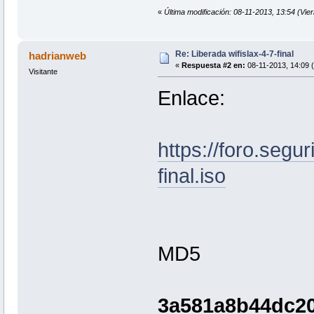
«
Última modificación: 08-11-2013, 13:54 (Vie
Re: Liberada wifislax-4-7-final
hadrianweb
«
Respuesta #2 en:
08-11-2013, 14:09 (
Visitante
Enlace:
https://foro.segur
final.iso
MD5
3a581a8b44dc20