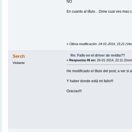
NO
En cuanto al título... Dime cual ves mas 
«
Última modificación: 24-01-2014, 15:21 (Vi
Re: Fallo en el driver de nvidia??
Serch
«
Respuesta #6 en:
26-01-2014, 22:11 (Dom
Visitante
He modificado el título del post, a ver si 
Y haber donde está mi fallo!!!
Gracias!!!