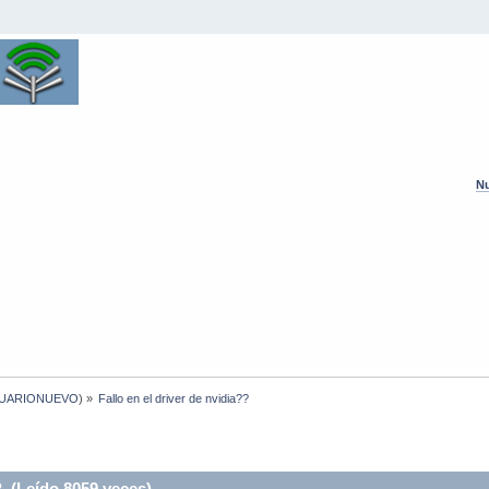
Nu
UARIONUEVO
) »
Fallo en el driver de nvidia??
? (Leído 8059 veces)