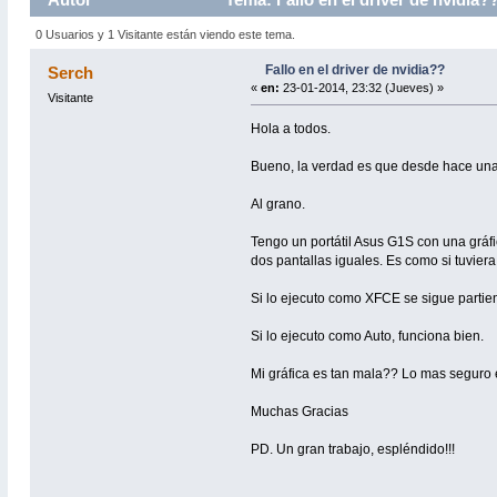
0 Usuarios y 1 Visitante están viendo este tema.
Fallo en el driver de nvidia??
Serch
«
en:
23-01-2014, 23:32 (Jueves) »
Visitante
Hola a todos.
Bueno, la verdad es que desde hace unas 
Al grano.
Tengo un portátil Asus G1S con una gráfi
dos pantallas iguales. Es como si tuvier
Si lo ejecuto como XFCE se sigue partie
Si lo ejecuto como Auto, funciona bien.
Mi gráfica es tan mala?? Lo mas seguro 
Muchas Gracias
PD. Un gran trabajo, espléndido!!!