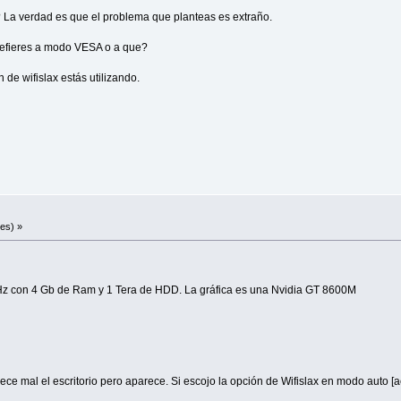
? La verdad es que el problema que planteas es extraño.
 refieres a modo VESA o a que?
 de wifislax estás utilizando.
es) »
Hz con 4 Gb de Ram y 1 Tera de HDD. La gráfica es una Nvidia GT 8600M
e mal el escritorio pero aparece. Si escojo la opción de Wifislax en modo auto [acp