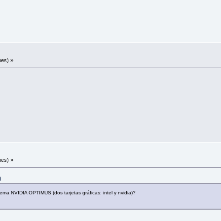
nes) »
nes) »
)
istema NVIDIA OPTIMUS (dos tarjetas gráficas: intel y nvidia)?