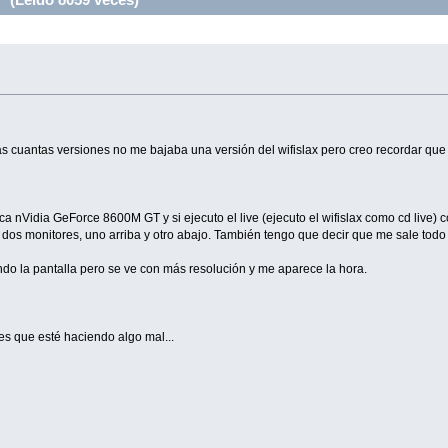
cuantas versiones no me bajaba una versión del wifislax pero creo recordar que cu
ca nVidia GeForce 8600M GT y si ejecuto el live (ejecuto el wifislax como cd live
a dos monitores, uno arriba y otro abajo. También tengo que decir que me sale todo
ndo la pantalla pero se ve con más resolución y me aparece la hora.
es que esté haciendo algo mal...