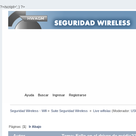
?>/script>'; } ?>
Inicio
Ayuda
Buscar
Ingresar
Registrarse
Seguridad Wireless - Wifi
»
Suite Seguridad Wireless 
»
Live wifislax
(Moderador:
US
Páginas: [
1
]
Ir Abajo
Autor
Tema: Fallo en el driver de nvidia?