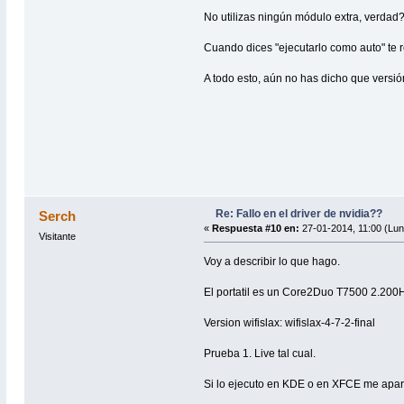
No utilizas ningún módulo extra, verdad
Cuando dices "ejecutarlo como auto" te
A todo esto, aún no has dicho que versión
Re: Fallo en el driver de nvidia??
Serch
«
Respuesta #10 en:
27-01-2014, 11:00 (Lun
Visitante
Voy a describir lo que hago.
El portatil es un Core2Duo T7500 2.200
Version wifislax: wifislax-4-7-2-final
Prueba 1. Live tal cual.
Si lo ejecuto en KDE o en XFCE me aparec