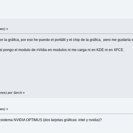
nes) »
n la gráfica, por eso he puesto el portátil y el chip de la gráfica, pero me gustar
i pongo el modulo de nVidia en modulos ni me carga ni en KDE ni en XFCE.
ernes) por Serch
»
nes) »
el sistema NVIDIA OPTIMUS (dos tarjetas gráficas: intel y nvidia)?