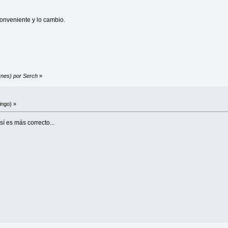
conveniente y lo cambio.
ernes) por Serch
»
ingo) »
así es más correcto...