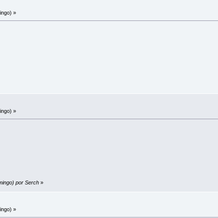
ingo) »
ingo) »
mingo) por Serch
»
ingo) »