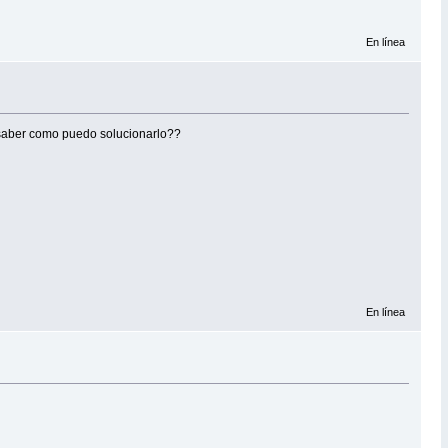
En línea
ía saber como puedo solucionarlo??
En línea