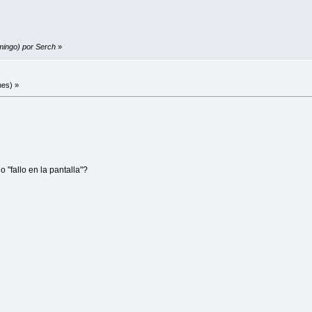
mingo) por Serch
»
nes) »
 "fallo en la pantalla"?