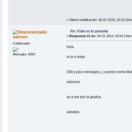
«
Última modificación: 26-01-2014, 22:10 (Do
Re: Fallo en la pantalla
sanson
«
Respuesta #1 en:
24-01-2014, 03:04 (Vier
Colaborador
hola
Mensajes: 8391
ni lo e leido
200 y pico mensajes ¿ y pones como titulo
solucion
va a ser por la grafica
saludos