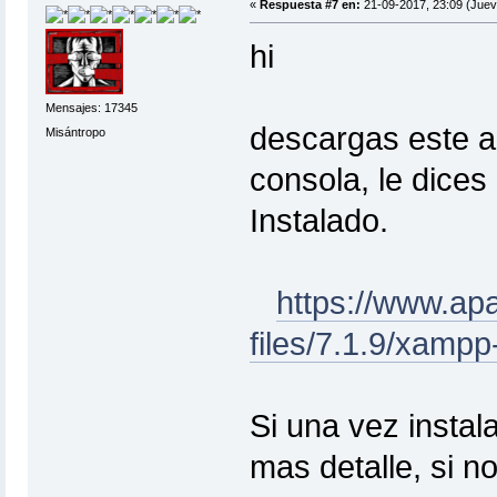
«
Respuesta #7 en:
21-09-2017, 23:09 (Juev
hi
Mensajes: 17345
descargas este ar
Misántropo
consola, le dices 
Instalado.
https://www.ap
files/7.1.9/xampp-
Si una vez insta
mas detalle, si n