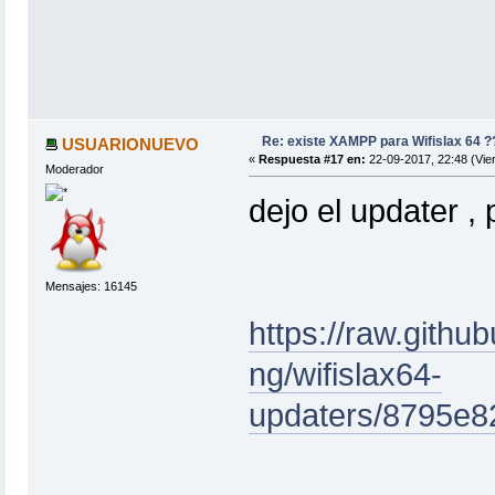
Re: existe XAMPP para Wifislax 64 ?
USUARIONUEVO
«
Respuesta #17 en:
22-09-2017, 22:48 (Vie
Moderador
dejo el updater , 
Mensajes: 16145
https://raw.githu
ng/wifislax64-
updaters/8795e8