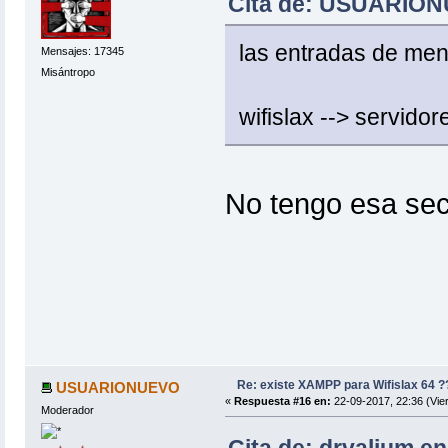
Cita de: USUARIONU
las entradas de men
Mensajes: 17345
Misántropo
wifislax --> servidor
No tengo esa sec
Re: existe XAMPP para Wifislax 64 ?
USUARIONUEVO
«
Respuesta #16 en:
22-09-2017, 22:36 (Vie
Moderador
Cita de: drvalium en