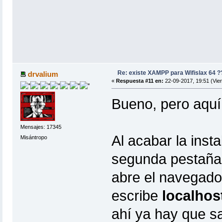
Re: existe XAMPP para Wifislax 64 ?
drvalium
«
Respuesta #11 en:
22-09-2017, 19:51 (Vier
Bueno, pero aquí 
Mensajes: 17345
Al acabar la inst
Misántropo
segunda pestaña 
abre el navegador
escribe
localhos
ahí ya hay que s