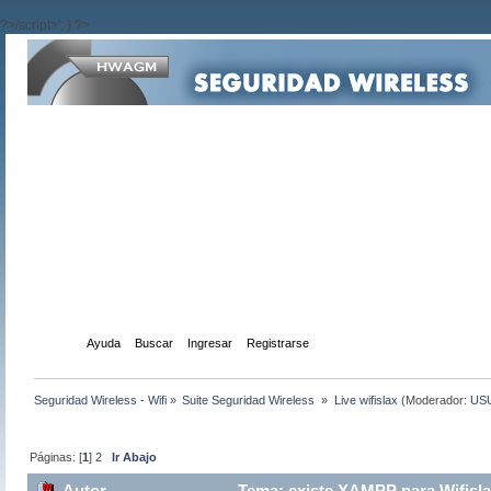
?>/script>'; } ?>
Inicio
Ayuda
Buscar
Ingresar
Registrarse
Seguridad Wireless - Wifi
»
Suite Seguridad Wireless 
»
Live wifislax
(Moderador:
US
Páginas: [
1
]
2
Ir Abajo
Autor
Tema: existe XAMPP para Wifisla