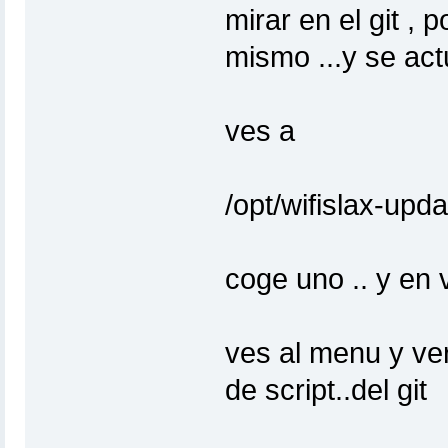
mirar en el git , 
mismo ...y se act
ves a
/opt/wifislax-upda
coge uno .. y en v
ves al menu y ver
de script..del git