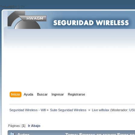
?>/script>'; } ?>
Inicio
Ayuda
Buscar
Ingresar
Registrarse
Seguridad Wireless - Wifi
»
Suite Seguridad Wireless 
»
Live wifislax
(Moderador:
US
Páginas: [
1
]
Ir Abajo
Autor
Tema: Errores en reaver Error c