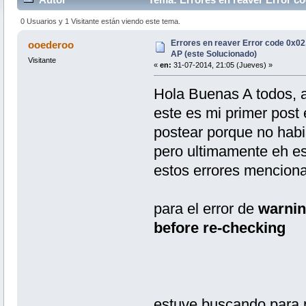
veces)
0 Usuarios y 1 Visitante están viendo este tema.
Errores en reaver Error code 0x0
ooederoo
AP (este Solucionado)
Visitante
«
en:
31-07-2014, 21:05 (Jueves) »
Hola Buenas A todos, 
este es mi primer post 
postear porque no hab
pero ultimamente eh e
estos errores mencion
para el error de
warnin
before re-checking
estuve buscando para 