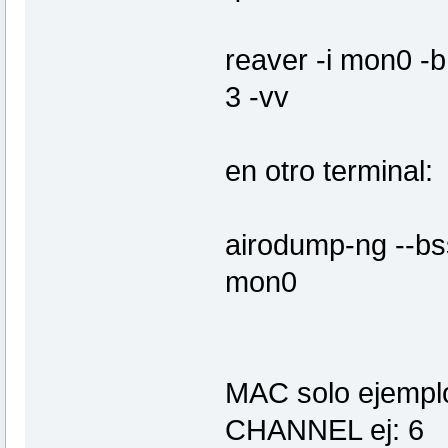
reaver -i mon0 -b 
3 -vv
en otro terminal:
airodump-ng --bs
mon0
MAC solo ejemplo
CHANNEL ej: 6