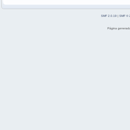
SMF 2.0.19
|
SMF © 
Página generada