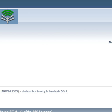
Nu
UARIONUEVO
) »
duda sobre linset y la banda de 5GH.
da de 5GH. (Leído 4891 veces)