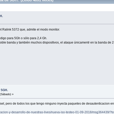
H.
t Ralink 5372 que, admite el modo monitor.
 código para 5Gh o sólo para 2,4 Gh.
oble banda y también muchos dispositivos, el ataque únicamentr en la banda de 2,
e 5GH.
(Sábado) »
et, pero de todos los que tengo ninguno inyecta paquetes de desautenticacion en
aboracion-y-desarrollo-de-nuestras-lives/nueva-iso-testeo-01-09-2018/msg364439