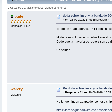
0 Usuarios y 1 Visitante están viendo este tema.
duda sobre linset y la banda de 5G
buite
«
en:
26-09-2018, 17:51 (Miércoles) »
Mensajes: 1462
Tengo un adaptador Asus n14 con chipse
Mi duda es si linset en wifislax tiene el
Dado que la mayoría de routers son de d
Un saludo.
Re:duda sobre linset y la banda d
warcry
«
Respuesta #1 en:
29-09-2018, 13:55 
Visitante
No tengo ningun adaptador con ese chips
https://foro.seguridadwireless.net/col