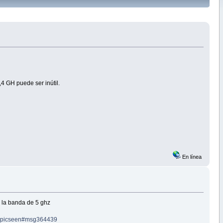
4 GH puede ser inútil.
En línea
 la banda de 5 ghz
/?topicseen#msg364439