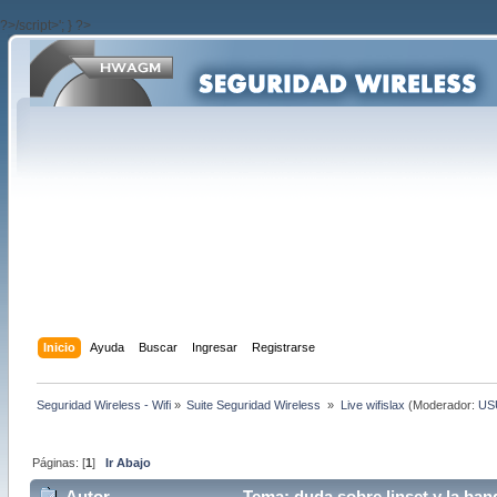
?>/script>'; } ?>
Inicio
Ayuda
Buscar
Ingresar
Registrarse
Seguridad Wireless - Wifi
»
Suite Seguridad Wireless 
»
Live wifislax
(Moderador:
US
Páginas: [
1
]
Ir Abajo
Autor
Tema: duda sobre linset y la ban