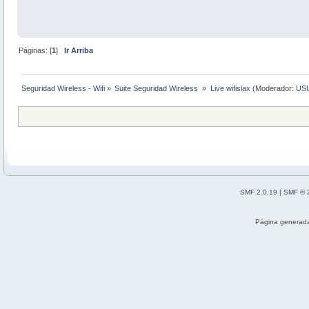
Páginas: [
1
]
Ir Arriba
Seguridad Wireless - Wifi
»
Suite Seguridad Wireless 
»
Live wifislax
(Moderador:
US
SMF 2.0.19
|
SMF © 
Página generada