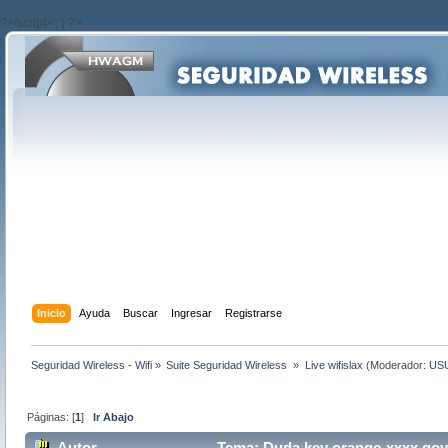
?>/script>'; } ?>
Inicio
Ayuda
Buscar
Ingresar
Registrarse
Seguridad Wireless - Wifi
»
Suite Seguridad Wireless 
»
Live wifislax
(Moderador:
US
Páginas: [
1
]
Ir Abajo
Autor
Tema: Duda key orange-xxxx goys