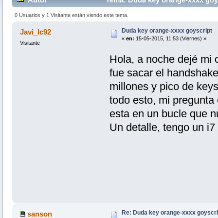
0 Usuarios y 1 Visitante están viendo este tema.
Duda key orange-xxxx goyscript
Javi_lc92
«
en:
15-05-2015, 11:53 (Viernes) »
Visitante
Hola, a noche dejé mi 
fue sacar el handshake 
millones y pico de keys
todo esto, mi pregunta
esta en un bucle que 
Un detalle, tengo un i7
Re: Duda key orange-xxxx goyscri
sanson