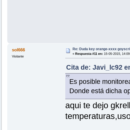
Re: Duda key orange-xxxx goyscri
sol666
«
Respuesta #11 en:
15-05-2015, 14:09 
Visitante
Cita de: Javi_lc92 e
Es posible monitorea
Donde está dicha o
aqui te dejo gkre
temperaturas,us