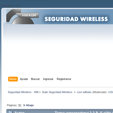
?>/script>'; } ?>
Inicio
Ayuda
Buscar
Ingresar
Registrarse
Seguridad Wireless - Wifi
»
Suite Seguridad Wireless 
»
Live wifislax
(Moderador:
US
Páginas: [
1
]
Ir Abajo
Autor
Tema: wpscrackgui 1.1.8 (Leído 