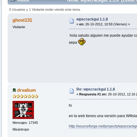
0 Usuarios y 1 Visitante están viendo este tema.
wpscrackgui 1.1.8
ghost131
«
en:
26-10-2012, 10:59 (Viernes) »
Visitante
hola saludo alguien me puede ayudar co
sepa
Re: wpscrackgui 1.1.8
drvalium
«
Respuesta #1 en:
26-10-2012, 12:16 (
hi
en la web tienes una versión para Wifisl
Mensajes: 17345
http://sourceforge.net/projects/wpscrackgui
Misántropo