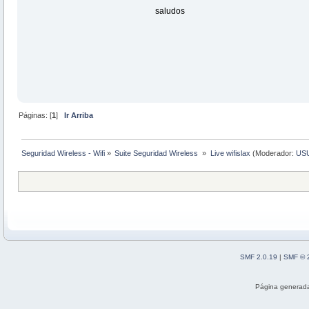
saludos
Páginas: [
1
]
Ir Arriba
Seguridad Wireless - Wifi
»
Suite Seguridad Wireless 
»
Live wifislax
(Moderador:
US
SMF 2.0.19
|
SMF © 
Página generada