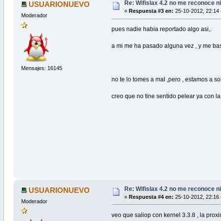
Re: Wifislax 4.2 no me reconoce n
USUARIONUEVO
«
Respuesta #3 en:
25-10-2012, 22:14 
Moderador
pues nadie habia reportado algo asi,.
a mi me ha pasado alguna vez , y me bast
Mensajes: 16145
no te lo tomes a mal ,pero , estamos a s
creo que no tine sentido pelear ya con l
Re: Wifislax 4.2 no me reconoce n
USUARIONUEVO
«
Respuesta #4 en:
25-10-2012, 22:16 
Moderador
veo que saliop con kernel 3.3.8 , la pro