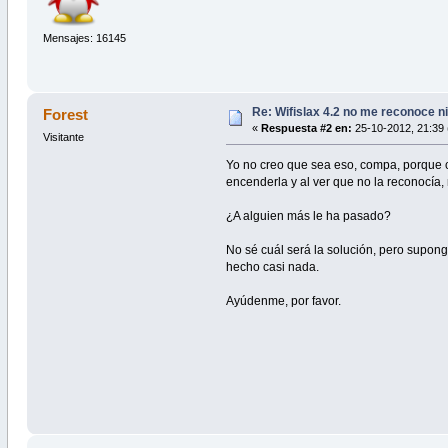
Mensajes: 16145
Re: Wifislax 4.2 no me reconoce n
Forest
«
Respuesta #2 en:
25-10-2012, 21:39 
Visitante
Yo no creo que sea eso, compa, porque c
encenderla y al ver que no la reconocía, 
¿A alguien más le ha pasado?
No sé cuál será la solución, pero supong
hecho casi nada.
Ayúdenme, por favor.