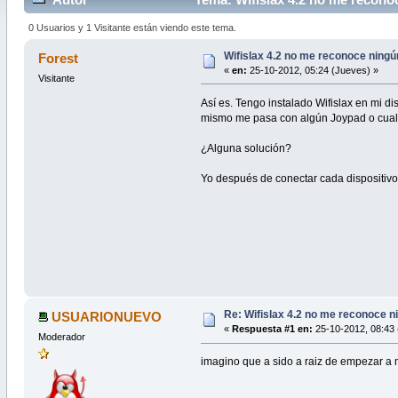
0 Usuarios y 1 Visitante están viendo este tema.
Wifislax 4.2 no me reconoce ningú
Forest
«
en:
25-10-2012, 05:24 (Jueves) »
Visitante
Así es. Tengo instalado Wifislax en mi 
mismo me pasa con algún Joypad o cualqui
¿Alguna solución?
Yo después de conectar cada dispositivo 
Re: Wifislax 4.2 no me reconoce n
USUARIONUEVO
«
Respuesta #1 en:
25-10-2012, 08:43 
Moderador
imagino que a sido a raiz de empezar a 