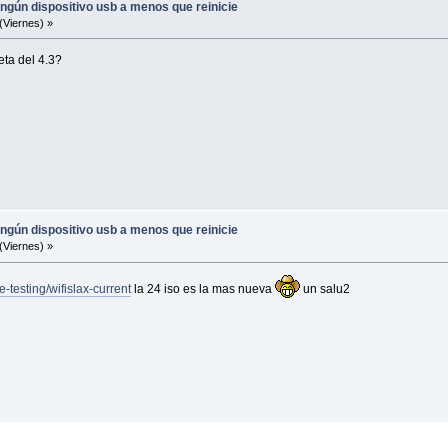
ingún dispositivo usb a menos que reinicie
(Viernes) »
eta del 4.3?
ingún dispositivo usb a menos que reinicie
(Viernes) »
-testing/wifislax-current
la 24 iso es la mas nueva
un salu2