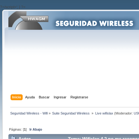
?>/script>'; } ?>
Inicio
Ayuda
Buscar
Ingresar
Registrarse
Seguridad Wireless - Wifi
»
Suite Seguridad Wireless 
»
Live wifislax
(Moderador:
US
Páginas: [
1
]
Ir Abajo
Autor
Tema: Wifislax 4.2 no me reconoc