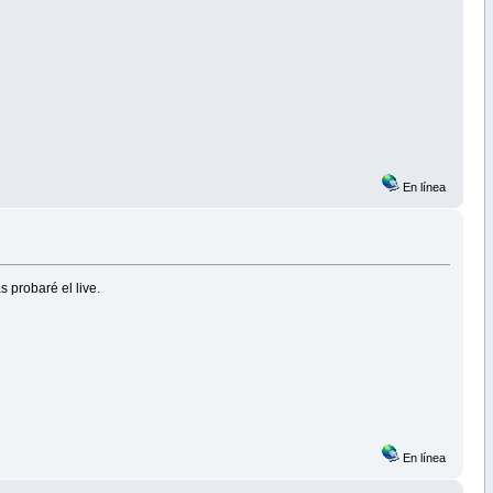
En línea
 probaré el live.
En línea