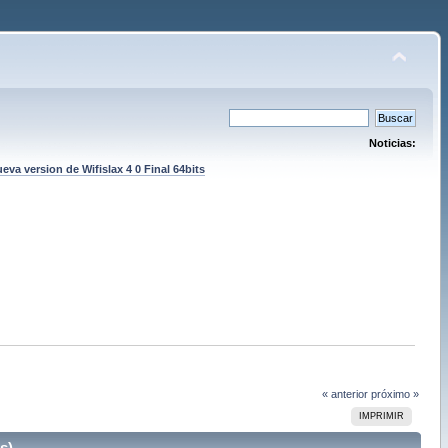
Noticias:
eva version de Wifislax 4 0 Final 64bits
« anterior
próximo »
IMPRIMIR
s)