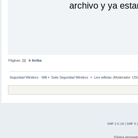
archivo y ya esta
Páginas: [
1
]
Ir Arriba
Seguridad Wireless - Wifi
»
Suite Seguridad Wireless 
»
Live wifislax
(Moderador:
US
SMF 2.0.19
|
SMF © 
Página generada