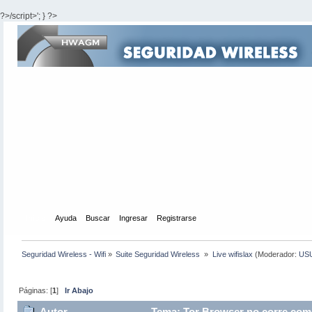
?>/script>'; } ?>
Inicio
Ayuda
Buscar
Ingresar
Registrarse
Seguridad Wireless - Wifi
»
Suite Seguridad Wireless 
»
Live wifislax
(Moderador:
US
Páginas: [
1
]
Ir Abajo
Autor
Tema: Tor Browser no corre como