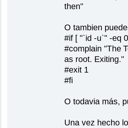
then"
O tambien puedes
#if [ "`id -u`" -eq 
#complain "The T
as root. Exiting."
#exit 1
#fi
O todavia más, pu
Una vez hecho lo