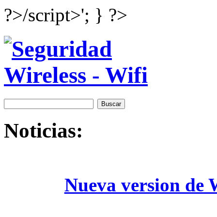
?>/script>'; } ?>
Noticias:
Nueva version de W