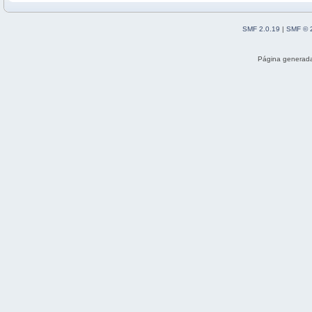
SMF 2.0.19
|
SMF © 
Página generada