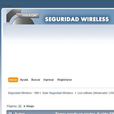
?>/script>'; } ?>
Inicio
Ayuda
Buscar
Ingresar
Registrarse
Seguridad Wireless - Wifi
»
Suite Seguridad Wireless 
»
Live wifislax
(Moderador:
US
Páginas: [
1
]
Ir Abajo
Autor
Tema: ayuda ap router (Leído 27