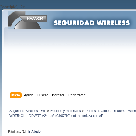
?>/script>'; } ?>
Inicio
Ayuda
Buscar
Ingresar
Registrarse
Seguridad Wireless - Wifi
»
Equipos y materiales
»
Puntos de acceso, routers, switch
WRT54GL + DDWRT v24-sp2 (08/07/10) std, no enlaza con AP
Páginas: [
1
]
Ir Abajo