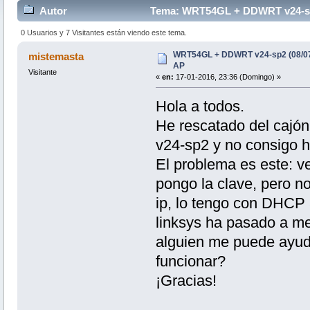
Autor
Tema: WRT54GL + DDWRT v24-sp2 (
0 Usuarios y 7 Visitantes están viendo este tema.
WRT54GL + DDWRT v24-sp2 (08/07/1
mistemasta
AP
Visitante
«
en:
17-01-2016, 23:36 (Domingo) »
Hola a todos.
He rescatado del cajón 
v24-sp2 y no consigo h
El problema es este: ve
pongo la clave, pero n
ip, lo tengo con DHCP
linksys ha pasado a mej
alguien me puede ayud
funcionar?
¡Gracias!