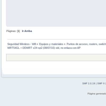
Páginas: [
1
]
Ir Arriba
Seguridad Wireless - Wifi
»
Equipos y materiales
»
Puntos de acceso, routers, switch
WRT54GL + DDWRT v24-sp2 (08/07/10) std, no enlaza con AP
SMF 2.0.19
|
SMF © 
Página generada