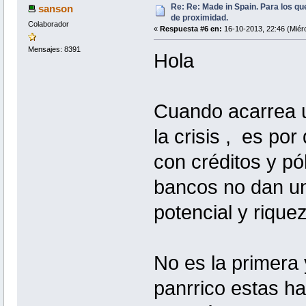
Re: Re: Made in Spain. Para los qu
sanson
de proximidad.
Colaborador
«
Respuesta #6 en:
16-10-2013, 22:46 (Miérc
Mensajes: 8391
Hola
Cuando acarrea u
la crisis , es po
con créditos y pó
bancos no dan un
potencial y rique
No es la primera 
panrrico estas ha