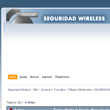
?>/script>'; } ?>
Inicio
Ayuda
Buscar
Ingresar
Registrarse
Seguridad Wireless - Wifi
»
General
»
Foro libre - Offtopic
(Moderador:
USUARIONU
Páginas: [
1
]
2
Ir Abajo
Autor
Tema: Made in Spain. Para los qu