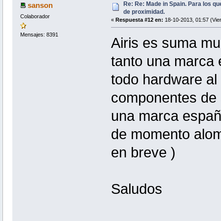
Re: Re: Made in Spain. Para los qu
sanson
de proximidad.
Colaborador
«
Respuesta #12 en:
18-10-2013, 01:57 (Vie
Mensajes: 8391
Airis es suma mul
tanto una marca 
todo hardware al 
componentes de s
una marca españo
de momento alome
en breve )
Saludos