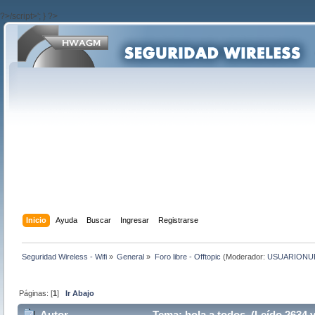
?>/script>'; } ?>
Inicio
Ayuda
Buscar
Ingresar
Registrarse
Seguridad Wireless - Wifi
»
General
»
Foro libre - Offtopic
(Moderador:
USUARIONU
Páginas: [
1
]
Ir Abajo
Autor
Tema: hola a todos (Leído 2634 