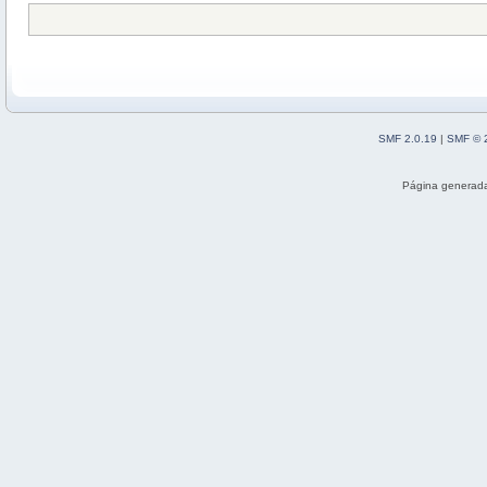
SMF 2.0.19
|
SMF © 
Página generada