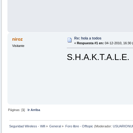
Re: hola a todos
niroz
«
Respuesta #1 en:
04-12-2010, 16:30 
Visitante
S.H.A.K.T.A.L.E.
Páginas: [
1
]
Ir Arriba
Seguridad Wireless - Wifi
»
General
»
Foro libre - Offtopic
(Moderador:
USUARIONU