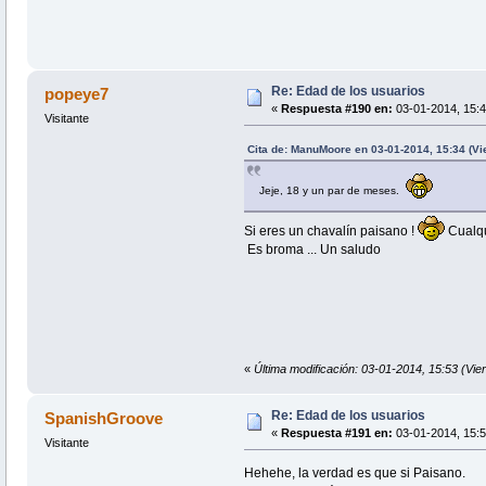
Re: Edad de los usuarios
popeye7
«
Respuesta #190 en:
03-01-2014, 15:4
Visitante
Cita de: ManuMoore en 03-01-2014, 15:34 (Vi
Jeje, 18 y un par de meses.
Si eres un chavalín paisano !
Cualqu
Es broma ... Un saludo
«
Última modificación: 03-01-2014, 15:53 (Vi
Re: Edad de los usuarios
SpanishGroove
«
Respuesta #191 en:
03-01-2014, 15:5
Visitante
Hehehe, la verdad es que si Paisano.