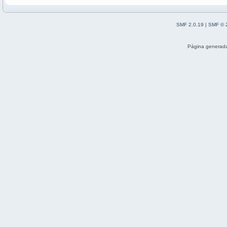
SMF 2.0.19
|
SMF © 
Página generada