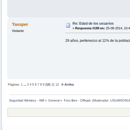
Re: Edad de los usuarios
Yassper
«
Respuesta #199 en:
25-08-2014, 10:4
Visitante
29 años, pertenezco al 11% de la poblac
Páginas:
1
...
3
4
5
6
7
8
9
[
10
]
11
12
Ir Arriba
Seguridad Wireless - Wifi
»
General
»
Foro libre - Offtopic
(Moderador:
USUARIONU