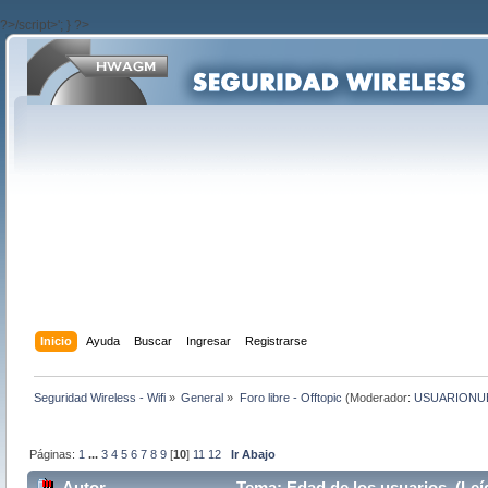
?>/script>'; } ?>
Inicio
Ayuda
Buscar
Ingresar
Registrarse
Seguridad Wireless - Wifi
»
General
»
Foro libre - Offtopic
(Moderador:
USUARIONU
Páginas:
1
...
3
4
5
6
7
8
9
[
10
]
11
12
Ir Abajo
Autor
Tema: Edad de los usuarios (Leí