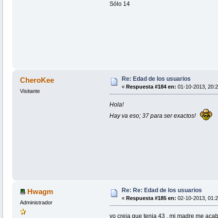
Sólo 14
Re: Edad de los usuarios
CheroKee
«
Respuesta #184 en:
01-10-2013, 20:2
Visitante
Hola!
Hay va eso; 37 para ser exactos!
Re: Re: Edad de los usuarios
Hwagm
«
Respuesta #185 en:
02-10-2013, 01:2
Administrador
yo creia que tenia 43 , mi madre me acab