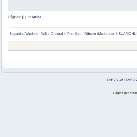
Páginas: [
1
]
Ir Arriba
Seguridad Wireless - Wifi
»
General
»
Foro libre - Offtopic
(Moderador:
USUARIONU
SMF 2.0.19
|
SMF © 
Página generada