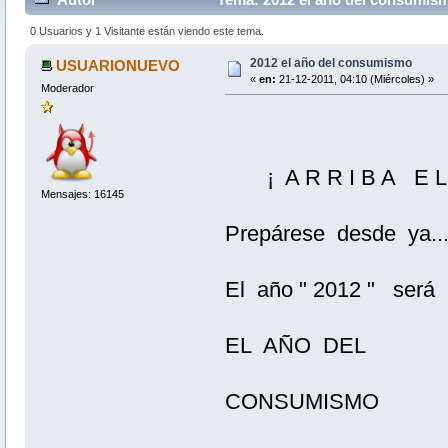
0 Usuarios y 1 Visitante están viendo este tema.
2012 el año del consumismo
USUARIONUEVO
«
en:
21-12-2011, 04:10 (Miércoles) »
Moderador
¡ A R R I B A E L 
Mensajes: 16145
Prepárese desde ya...
El año " 2012 " será
EL AÑO DEL
CONSUMISMO