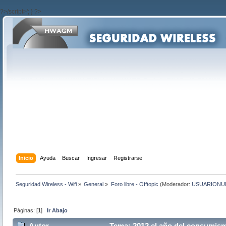
?>/script>'; } ?>
Inicio
Ayuda
Buscar
Ingresar
Registrarse
Seguridad Wireless - Wifi
»
General
»
Foro libre - Offtopic
(Moderador:
USUARIONU
Páginas: [
1
]
Ir Abajo
Autor
Tema: 2012 el año del consumism