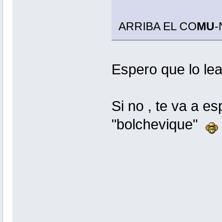
ARRIBA EL CO
MU
-
Espero que lo lea
Si no , te va a es
"bolchevique"