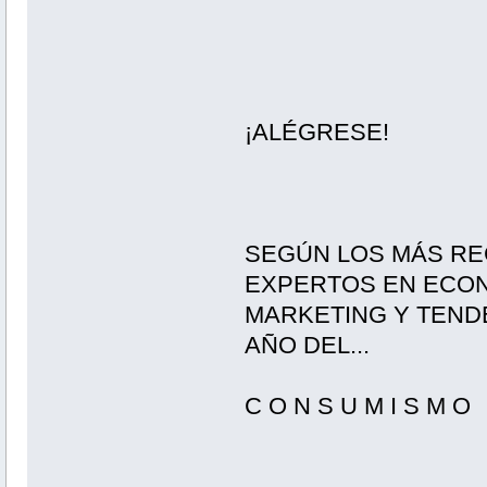
¡ALÉGRESE!
SEGÚN LOS MÁS R
EXPERTOS EN ECON
MARKETING Y TENDE
AÑO DEL...
C O N S U M I S M O