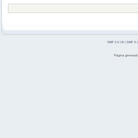
SMF 2.0.19
|
SMF © 
Página generada