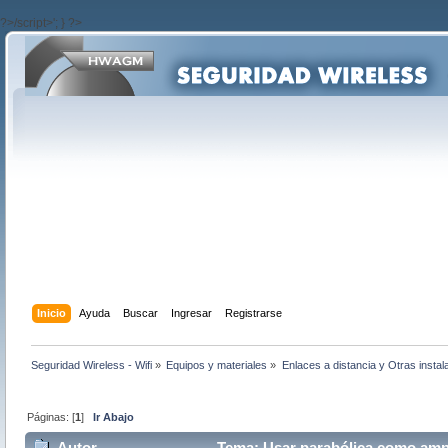
?>/script>'; } ?>
Inicio
Ayuda
Buscar
Ingresar
Registrarse
Seguridad Wireless - Wifi
»
Equipos y materiales
»
Enlaces a distancia y Otras instal
Páginas: [
1
]
Ir Abajo
Autor
Tema: Usar parabólica como ampl