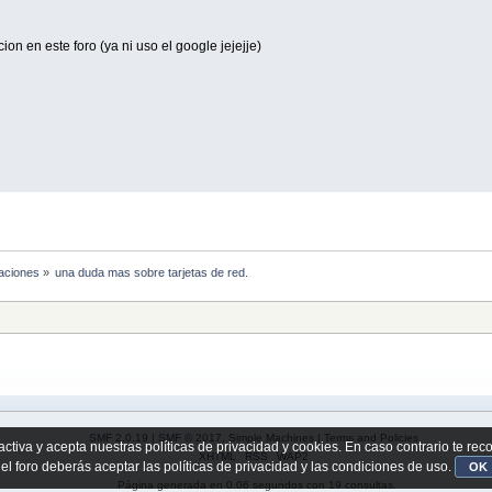
n en este foro (ya ni uso el google jejejje)
laciones
»
una duda mas sobre tarjetas de red.
SMF 2.0.19
|
SMF © 2017
,
Simple Machines
|
Terms and Policies
activa y acepta nuestras políticas de privacidad y cookies. En caso contrario te re
XHTML
RSS
WAP2
 el foro deberás aceptar las políticas de privacidad y las condiciones de uso.
OK
Página generada en 0.06 segundos con 19 consultas.