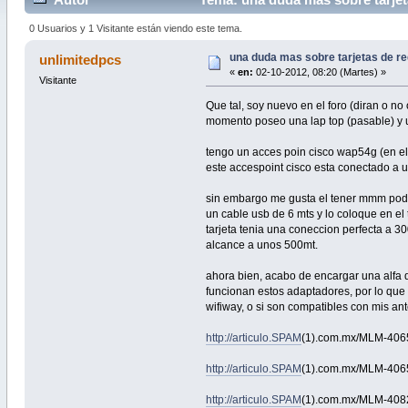
0 Usuarios y 1 Visitante están viendo este tema.
una duda mas sobre tarjetas de re
unlimitedpcs
«
en:
02-10-2012, 08:20 (Martes) »
Visitante
Que tal, soy nuevo en el foro (diran o n
momento poseo una lap top (pasable) y un
tengo un acces poin cisco wap54g (en el
este accespoint cisco esta conectado a un
sin embargo me gusta el tener mmm poder
un cable usb de 6 mts y lo coloque en e
tarjeta tenia una coneccion perfecta a 3
alcance a unos 500mt.
ahora bien, acabo de encargar una alfa 
funcionan estos adaptadores, por lo que 
wifiway, o si son compatibles con mis an
http://articulo.SPAM
(1).com.mx/MLM-4065
http://articulo.SPAM
(1).com.mx/MLM-4065
http://articulo.SPAM
(1).com.mx/MLM-4082