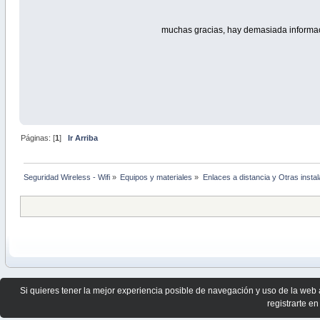
muchas gracias, hay demasiada informacio
Páginas: [
1
]
Ir Arriba
Seguridad Wireless - Wifi
»
Equipos y materiales
»
Enlaces a distancia y Otras insta
Si quieres tener la mejor experiencia posible de navegación y uso de la web 
registrarte en