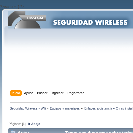
?>/script>'; } ?>
Inicio
Ayuda
Buscar
Ingresar
Registrarse
Seguridad Wireless - Wifi
»
Equipos y materiales
»
Enlaces a distancia y Otras insta
Páginas: [
1
]
Ir Abajo
Autor
Tema: una duda mas sobre tarjeta