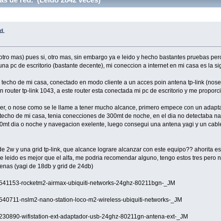
d.
o otro mas) pues si, otro mas, sin embargo ya e leido y hecho bastantes pruebas per
a pc de escritorio (bastante decente), mi coneccion a internet en mi casa es la si
 techo de mi casa, conectado en modo cliente a un acces poin antena tp-link (nose
 router tp-link 1043, a este router esta conectada mi pc de escritorio y me proporc
, o nose como se le llame a tener mucho alcance, primero empece con un adaptador
l techo de mi casa, tenia conecciones de 300mt de noche, en el dia no detectaba n
00mt dia o noche y navegacion exelente, luego consegui una antena yagi y un cable
de 2w y una grid tp-link, que alcance lograre alcanzar con este equipo?? ahorita
e leido es mejor que el alfa, me podria recomendar alguno, tengo estos tres pero no
tenas (yagi de 18db y grid de 24db)
41153-rocketm2-airmax-ubiquiti-networks-24ghz-80211bgn-_JM
40711-nslm2-nano-station-loco-m2-wireless-ubiquiti-networks-_JM
30890-wifistation-ext-adaptador-usb-24ghz-80211gn-antena-ext-_JM