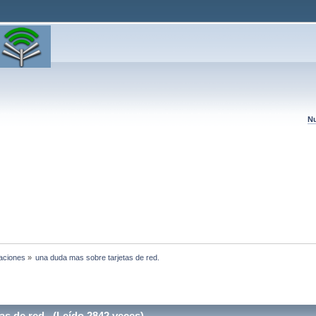
Nu
laciones
»
una duda mas sobre tarjetas de red.
s de red. (Leído 2842 veces)