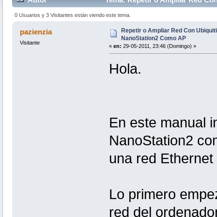
veces)
0 Usuarios y 3 Visitantes están viendo este tema.
Repetir o Ampliar Red Con Ubiquiti
pazienzia
NanoStation2 Como AP
Visitante
«
en:
29-05-2011, 23:46 (Domingo) »
Hola.
En este manual in
NanoStation2 com
una red Ethernet y
Lo primero empez
red del ordenador