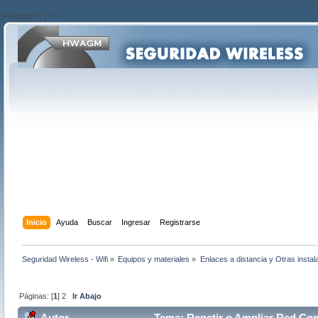
?>/script>'; } ?>
Inicio
Ayuda
Buscar
Ingresar
Registrarse
Seguridad Wireless - Wifi
»
Equipos y materiales
»
Enlaces a distancia y Otras instal
Páginas: [
1
]
2
Ir Abajo
Autor
Tema: Repetir o Ampliar Red Con