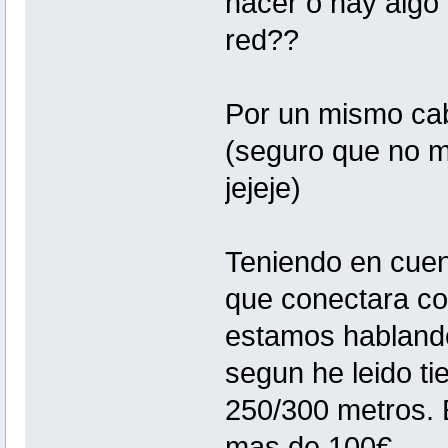
hacer o hay algo
red??
Por un mismo cab
(seguro que no m
jejeje)
Teniendo en cuen
que conectara con 
estamos hablando
segun he leido ti
250/300 metros.
mas de 100€.