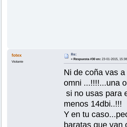
Re:
fotex
«
Respuesta #30 en:
23-01-2015, 15:38
Visitante
Ni de coña vas a
omni ...!!!!...una 
si no usas para e
menos 14dbi..!!!
Y en tu caso...pe
baratas que van 