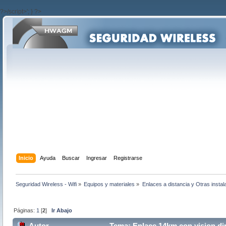
?>/script>'; } ?>
Inicio
Ayuda
Buscar
Ingresar
Registrarse
Seguridad Wireless - Wifi
»
Equipos y materiales
»
Enlaces a distancia y Otras instal
Páginas:
1
[
2
]
Ir Abajo
Autor
Tema: Enlace 14km con vision dir