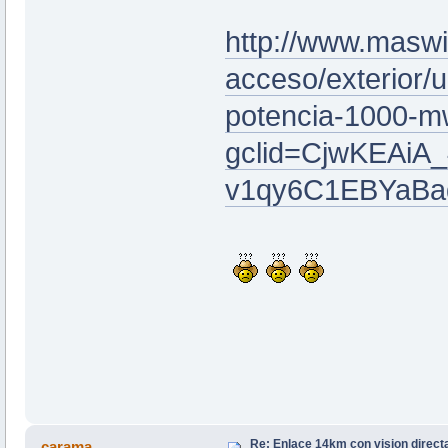
http://www.maswi
acceso/exterior/u
potencia-1000-
gclid=CjwKEAiA
v1qy6C1EBYaBa
Re: Enlace 14km con vision direct
carama