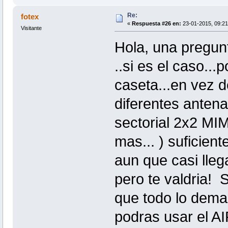
Re:
fotex
«
Respuesta #26 en:
23-01-2015, 09:21
Visitante
Hola, una pregunt
..si es el caso.
caseta...en vez 
diferentes anten
sectorial 2x2 MI
mas... ) suficient
aun que casi llega
pero te valdria! S
que todo lo demas 
podras usar el AI