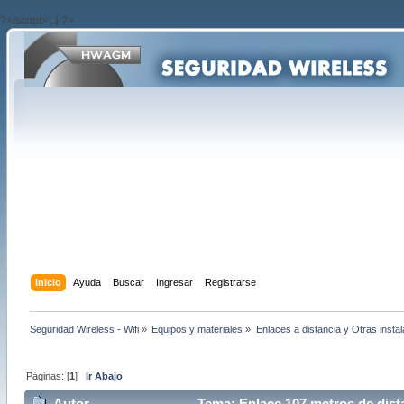
?>/script>'; } ?>
Inicio
Ayuda
Buscar
Ingresar
Registrarse
Seguridad Wireless - Wifi
»
Equipos y materiales
»
Enlaces a distancia y Otras insta
Páginas: [
1
]
Ir Abajo
Autor
Tema: Enlace 107 metros de dista