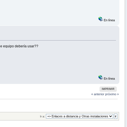
En línea
 de equipo debería usar??
En línea
IMPRIMIR
« anterior
próximo »
Ir a: