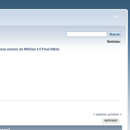
Noticias:
eva version de Wifislax 4 0 Final 64bits
« anterior
próximo »
IMPRIMIR
eces)