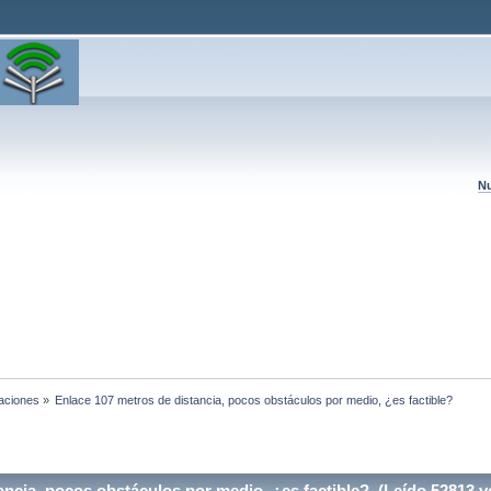
Nu
laciones
»
Enlace 107 metros de distancia, pocos obstáculos por medio, ¿es factible?
ncia, pocos obstáculos por medio, ¿es factible? (Leído 52813 v