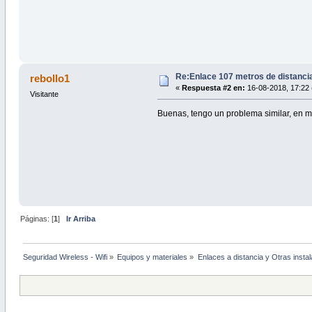
Re:Enlace 107 metros de distancia
rebollo1
«
Respuesta #2 en:
16-08-2018, 17:22 
Visitante
Buenas, tengo un problema similar, en mi
Páginas: [
1
]
Ir Arriba
Seguridad Wireless - Wifi
»
Equipos y materiales
»
Enlaces a distancia y Otras insta