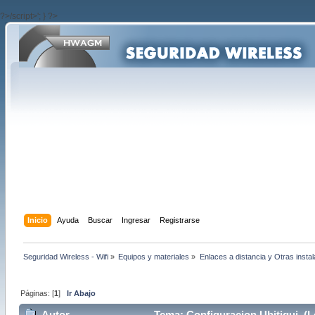
?>/script>'; } ?>
Inicio
Ayuda
Buscar
Ingresar
Registrarse
Seguridad Wireless - Wifi
»
Equipos y materiales
»
Enlaces a distancia y Otras insta
Páginas: [
1
]
Ir Abajo
Autor
Tema: Configuracion Ubitiqui (L