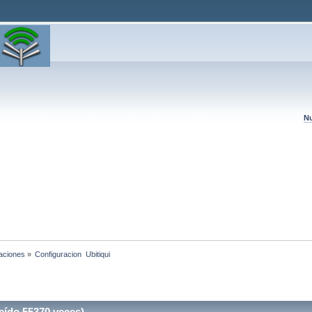
Nu
laciones
»
Configuracion  Ubitiqui
eído 55370 veces)