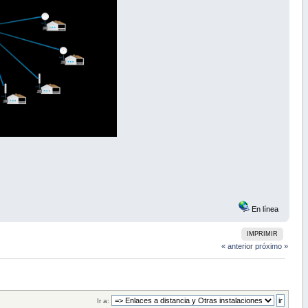
En línea
IMPRIMIR
« anterior
próximo »
Ir a: