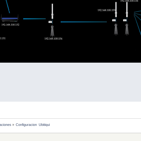
laciones
»
Configuracion  Ubitiqui