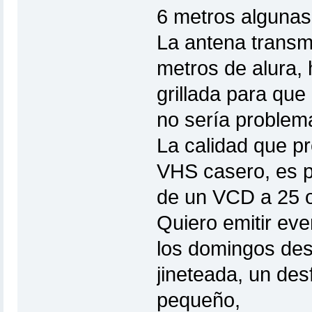
6 metros algunas
La antena transmi
metros de alura,
grillada para que 
no sería problem
La calidad que pr
VHS casero, es p
de un VCD a 25 o
Quiero emitir eve
los domingos desd
jineteada, un desf
pequeño,