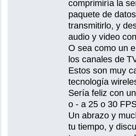
comprimiría la se
paquete de dato
transmitirlo, y de
audio y video co
O sea como un e
los canales de TV
Estos son muy ca
tecnología wirele
Sería feliz con u
o - a 25 o 30 FP
Un abrazo y much
tu tiempo, y disc