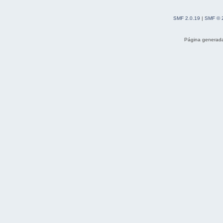
SMF 2.0.19
|
SMF © 
Página generada