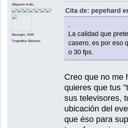
Alégrame el dia...
Cita de: pepehard e
.
La calidad que pret
Mensajes: 2548
Trogloditus Maximus
casero, es por eso 
o 30 fps.
Creo que no me h
quieres que tus "
sus televisores, 
ubicación del ev
que éso para supl