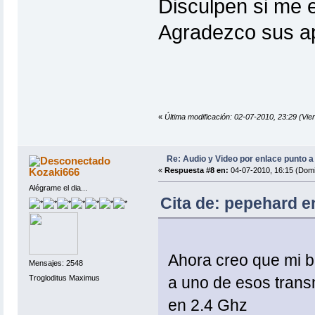
Disculpen si me 
Agradezco sus ap
«
Última modificación: 02-07-2010, 23:29 (Vie
Re: Audio y Video por enlace punto a
Kozaki666
«
Respuesta #8 en:
04-07-2010, 16:15 (Domi
Alégrame el dia...
Cita de: pepehard e
Ahora creo que mi b
Mensajes: 2548
Trogloditus Maximus
a uno de esos trans
en 2.4 Ghz