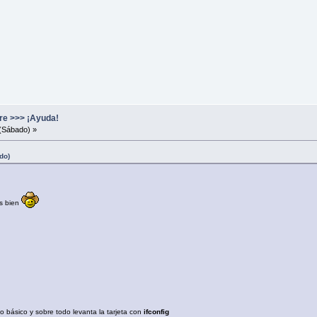
re >>> ¡Ayuda!
(Sábado) »
do)
s bien
 lo básico y sobre todo levanta la tarjeta con
ifconfig