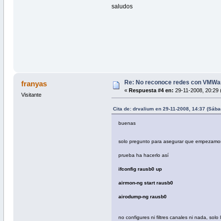
saludos
Re: No reconoce redes con VMWa
franyas
«
Respuesta #4 en:
29-11-2008, 20:29 
Visitante
Cita de: drvalium en 29-11-2008, 14:37 (Sába
buenas
solo pregunto para asegurar que empezamo
prueba ha hacerlo así
ifconfig rausb0 up
airmon-ng start rausb0
airodump-ng rausb0
no configures ni filtres canales ni nada, solo