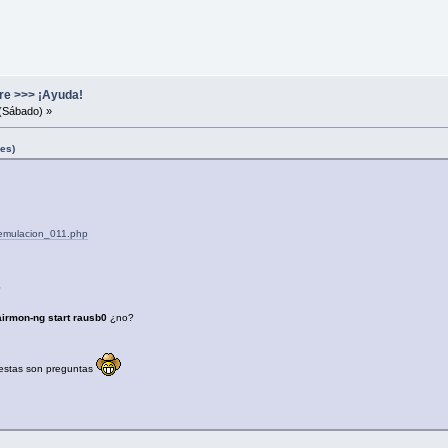
re >>> ¡Ayuda!
(Sábado) »
nes)
/emulacion_011.php
?
airmon-ng start rausb0
¿no?
uestas son preguntas