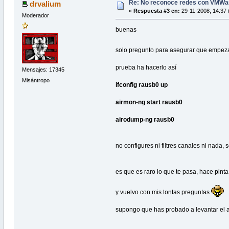
Re: No reconoce redes con VMWa
drvalium
«
Respuesta #3 en:
29-11-2008, 14:37 
Moderador
buenas
solo pregunto para asegurar que empe
prueba ha hacerlo así
Mensajes: 17345
Misántropo
ifconfig rausb0 up
airmon-ng start rausb0
airodump-ng rausb0
no configures ni filtres canales ni nada, 
es que es raro lo que te pasa, hace pinta
y vuelvo con mis tontas preguntas
supongo que has probado a levantar el a