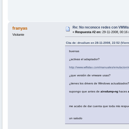
Re: No reconoce redes con VMWa
franyas
«
Respuesta #2 en:
29-11-2008, 00:16 
Visitante
Cita de: drvalium en 28-11-2008, 22:52 (Vier
buenas
¿activas el adaptador?
http://www.wifislax.com/manuales/emulacion
¿que versión de vmware usas?
¿tienes los drivers de Windows actualizados
supongo que antes de
airodump-ng
haces
me acabo de dar cuenta que toda mis resp
un saludo