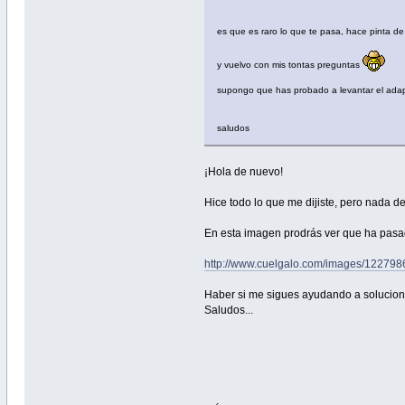
es que es raro lo que te pasa, hace pinta de
y vuelvo con mis tontas preguntas
supongo que has probado a levantar el adapt
saludos
¡Hola de nuevo!
Hice todo lo que me dijiste, pero nada d
En esta imagen prodrás ver que ha pasado
http://www.cuelgalo.com/images/1227
Haber si me sigues ayudando a solucion
Saludos...