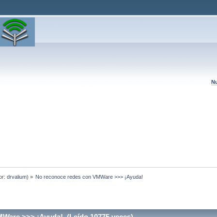
Nu
or:
drvalium
) »
No reconoce redes con VMWare >>> ¡Ayuda!
Ware >>> ¡Ayuda! (Leído 10775 veces)