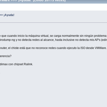
>> ¡Ayuda!
e cuando inicio la máquina virtual, se carga normalmente sin ningún problema con 
odump-ng y no detecta redes al alcance, hasta inclusive no detecta mis AP's (edim
router, el chiste está que no reconoce redes cuando ejecuto la ISO desde VMWare.
gerencia?
Edimax con chipset Ralink.
.