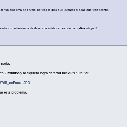
 ser un problema de drivers, por eso te digo que levantes el adaptador con ifconfig.
ador con el asistente de drivers de wifislax en vez de con
ralink.sh
¿no?
e nada.
 2 minutos y ni siquiera logra detectar mis AP's ni router
986765_noFunca.JPG
ar este problema.