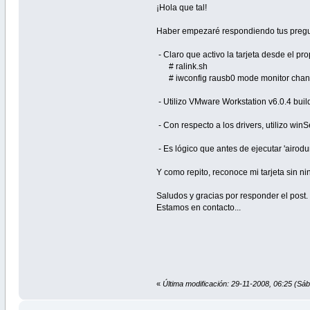
¡Hola que tal!
Haber empezaré respondiendo tus pregu
- Claro que activo la tarjeta desde el p
# ralink.sh
# iwconfig rausb0 mode monitor chann
- Utilizo VMware Workstation v6.0.4 bui
- Con respecto a los drivers, utilizo wi
- Es lógico que antes de ejecutar 'airodu
Y como repito, reconoce mi tarjeta sin ni
Saludos y gracias por responder el post.
Estamos en contacto...
«
Última modificación: 29-11-2008, 06:25 (Sá