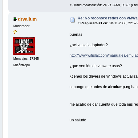
«
Última modificación: 24-11-2008, 00:01 (Lu
Re: No reconoce redes con VMWa
drvalium
«
Respuesta #1 en:
28-11-2008, 22:52 
Moderador
buenas
¿activas el adaptador?
http://www.wifislax.com/manuales/emul
Mensajes: 17345
Misántropo
¿que versión de vmware usas?
¿tienes los drivers de Windows actualiz
supongo que antes de
airodump-ng
hac
me acabo de dar cuenta que toda mis r
un saludo