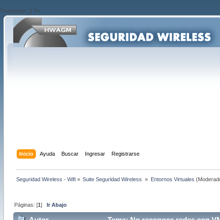
?>/script>'; } ?>
Inicio
Ayuda
Buscar
Ingresar
Registrarse
Seguridad Wireless - Wifi
»
Suite Seguridad Wireless 
»
Entornos Virtuales
(Moderad
Páginas: [
1
]
Ir Abajo
Autor
Tema: No reconoce redes con VM