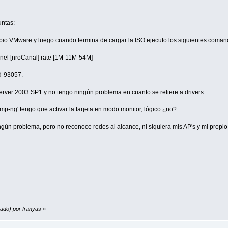
ntas:
ropio VMware y luego cuando termina de cargar la ISO ejecuto los siguientes coman
el [nroCanal] rate [1M-11M-54M]
ld-93057.
nServer 2003 SP1 y no tengo ningún problema en cuanto se refiere a drivers.
mp-ng' tengo que activar la tarjeta en modo monitor, lógico ¿no?.
ngún problema, pero no reconoce redes al alcance, ni siquiera mis AP's y mi propio 
bado) por franyas
»