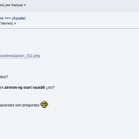
nes) por franyas
»
re >>> ¡Ayuda!
(Viernes) »
acion/emulacion_011.php
ados?
es
airmon-ng start rausb0
¿no?
espuestas son preguntas