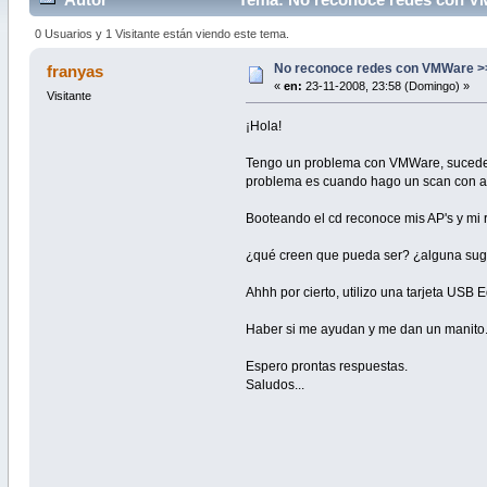
0 Usuarios y 1 Visitante están viendo este tema.
No reconoce redes con VMWare >
franyas
«
en:
23-11-2008, 23:58 (Domingo) »
Visitante
¡Hola!
Tengo un problema con VMWare, sucede qu
problema es cuando hago un scan con air
Booteando el cd reconoce mis AP's y mi 
¿qué creen que pueda ser? ¿alguna su
Ahhh por cierto, utilizo una tarjeta USB 
Haber si me ayudan y me dan un manito
Espero prontas respuestas.
Saludos...