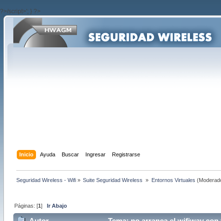
?>/script>'; } ?>
Inicio
Ayuda
Buscar
Ingresar
Registrarse
Seguridad Wireless - Wifi
»
Suite Seguridad Wireless 
»
Entornos Virtuales
(Moderad
Páginas: [
1
]
Ir Abajo
Autor
Tema: no arranca el wifiway con