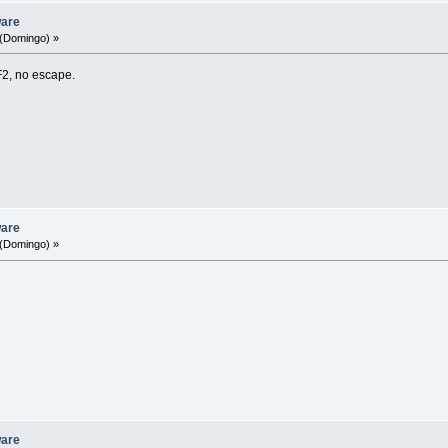
ware
(Domingo) »
F2, no escape.
ware
(Domingo) »
ware