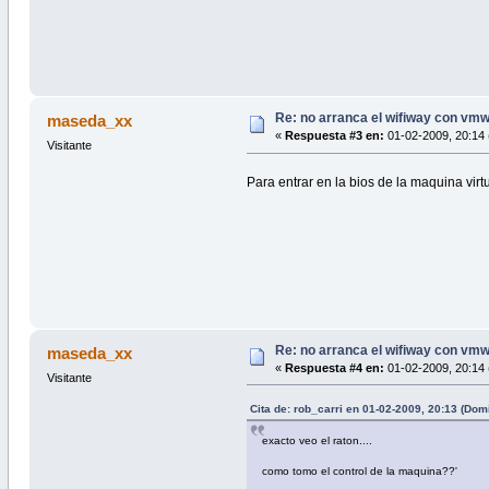
Re: no arranca el wifiway con vm
maseda_xx
«
Respuesta #3 en:
01-02-2009, 20:14 
Visitante
Para entrar en la bios de la maquina vir
Re: no arranca el wifiway con vm
maseda_xx
«
Respuesta #4 en:
01-02-2009, 20:14 
Visitante
Cita de: rob_carri en 01-02-2009, 20:13 (Dom
exacto veo el raton....
como tomo el control de la maquina??'