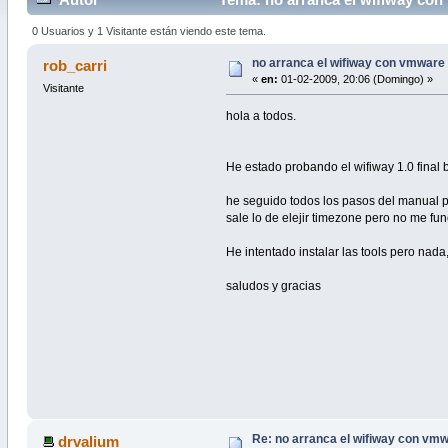
0 Usuarios y 1 Visitante están viendo este tema.
no arranca el wifiway con vmware
rob_carri
«
en:
01-02-2009, 20:06 (Domingo) »
Visitante
hola a todos.
He estado probando el wifiway 1.0 fina
he seguido todos los pasos del manual pe
sale lo de elejir timezone pero no me fun
He intentado instalar las tools pero nada
saludos y gracias
Re: no arranca el wifiway con vm
drvalium