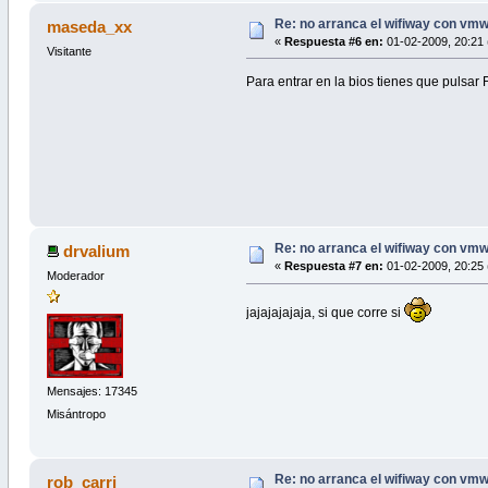
Re: no arranca el wifiway con vm
maseda_xx
«
Respuesta #6 en:
01-02-2009, 20:21 
Visitante
Para entrar en la bios tienes que pulsar 
Re: no arranca el wifiway con vm
drvalium
«
Respuesta #7 en:
01-02-2009, 20:25 
Moderador
jajajajajaja, si que corre si
Mensajes: 17345
Misántropo
Re: no arranca el wifiway con vm
rob_carri