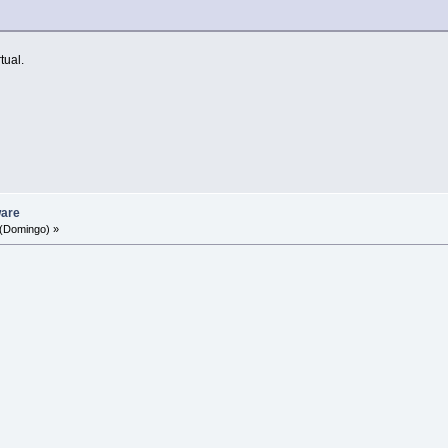
tual.
ware
(Domingo) »