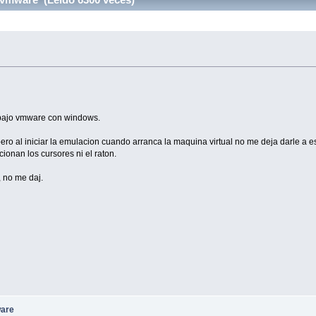
l bajo vmware con windows.
ro al iniciar la emulacion cuando arranca la maquina virtual no me deja darle a es
cionan los cursores ni el raton.
, no me daj.
ware