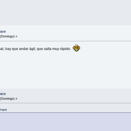
ware
(Domingo) »
tual, hay que andar ágil, que salta muy rápido.
ware
(Domingo) »
ingo)