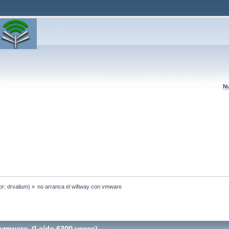
Nu
or:
drvalium
) »
no arranca el wifiway con vmware
 vmware (Leído 6300 veces)