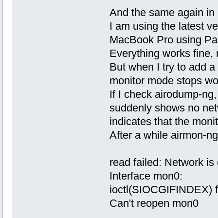
And the same again in 
I am using the latest v
MacBook Pro using Par
Everything works fine
But when I try to add a
monitor mode stops work
If I check airodump-ng, 
suddenly shows no netw
indicates that the moni
After a while airmon-ng
read failed: Network i
Interface mon0:
ioctl(SIOCGIFINDEX) f
Can't reopen mon0