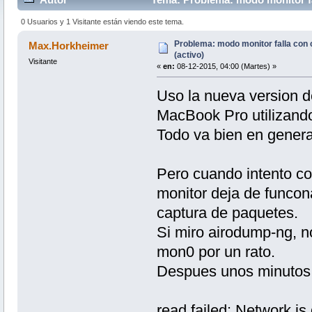
0 Usuarios y 1 Visitante están viendo este tema.
Problema: modo monitor falla con
Max.Horkheimer
(activo)
Visitante
«
en:
08-12-2015, 04:00 (Martes) »
Uso la nueva version d
MacBook Pro utilizando
Todo va bien en genera
Pero cuando intento c
monitor deja de funco
captura de paquetes.
Si miro airodump-ng, no
mon0 por un rato.
Despues unos minutos 
read failed: Network i