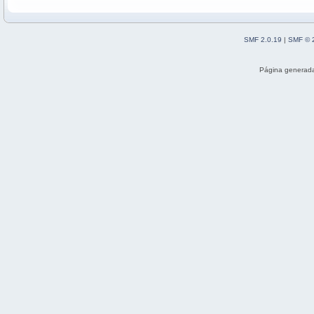
SMF 2.0.19
|
SMF © 
Página generada