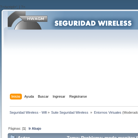
?>/script>'; } ?>
Inicio
Ayuda
Buscar
Ingresar
Registrarse
Seguridad Wireless - Wifi
»
Suite Seguridad Wireless 
»
Entornos Virtuales
(Moderado
Páginas: [
1
]
Ir Abajo
Autor
Tema: Problema: modo monitor fal