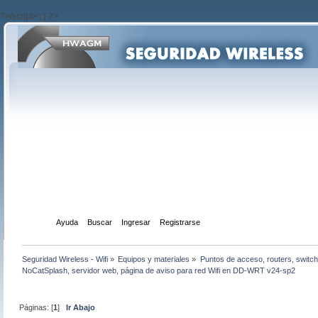
?>/script>'; } ?>
Inicio
Ayuda
Buscar
Ingresar
Registrarse
Seguridad Wireless - Wifi
»
Equipos y materiales
»
Puntos de acceso, routers, switch
NoCatSplash, servidor web, página de aviso para red Wifi en DD-WRT v24-sp2
Páginas: [
1
]
Ir Abajo