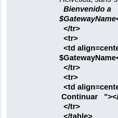
Bienvenido a
$GatewayName
</tr>
<tr>
<td align=cent
$GatewayName<
</tr>
<tr>
<td align=cent
Continuar "></
</tr>
</table>