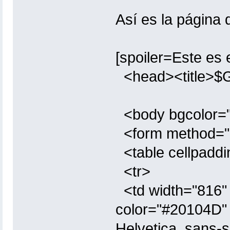
Así es la página
[spoiler=Este es 
<head><title>$G
<body bgcolor="
<form method="P
<table cellpaddi
<tr>
<td width="816" 
color="#20104D" 
Helvetica, sans-s