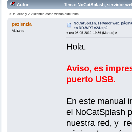
Autor
Tema: NoCatSplash, servidor web
veces)
0 Usuarios y 2 Visitantes están viendo este tema.
NoCatSplash, servidor web, página 
pazienzia
en DD-WRT v24-sp2
Visitante
«
en:
08-05-2012, 19:36 (Martes) »
Hola.
Aviso, es impres
puerto USB.
En este manual i
el NoCatSplash p
nuestra red, y re