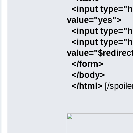
<input type="h
value="yes">
<input type="
<input type="h
value="$redirec
</form>
</body>
</html>
[/spoile