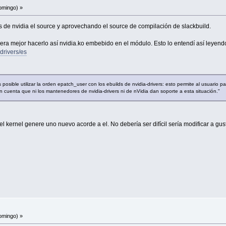
omingo) »
res de nvidia el source y aprovechando el source de compilación de slackbuild.
ra mejor hacerlo así nvidia.ko embebido en el módulo. Esto lo entendí así leyend
-drivers/es
mente, ejecutar la funcion de limpieza
es
osible utilizar la orden epatch_user con los ebuilds de nvidia-drivers: esto permite al usuario pa
n cuenta que ni los mantenedores de nvidia-drivers ni de nVidia dan soporte a esta situación."
ript
l kernel genere uno nuevo acorde a el. No debería ser difícil sería modificar a gust
on
a
paquete
compilamos
omingo) »