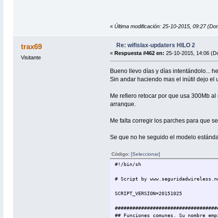
«
Última modificación: 25-10-2015, 09:27 (Do
Re: wifislax-updaters HILO 2
trax69
«
Respuesta #462 en:
25-10-2015, 14:06 (D
Visitante
Bueno llevo días y días intentándolo... he 
Sin andar haciendo mas el inútil dejo el 
Me refiero retocar por que usa 300Mb al 
arranque.
Me falta corregir los parches para que s
Se que no he seguido el modelo estándar
Código:
[Seleccionar]
#!/bin/sh
# Script by www.seguridadwireless.n
SCRIPT_VERSION=20151025
###################################
## Funciones comunes. Su nombre emp