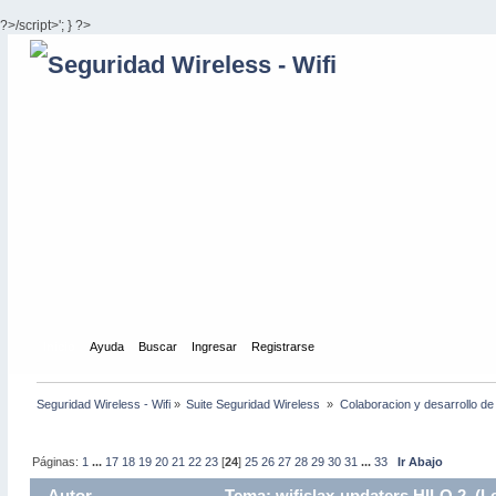
?>/script>'; } ?>
Inicio
Ayuda
Buscar
Ingresar
Registrarse
Seguridad Wireless - Wifi
»
Suite Seguridad Wireless 
»
Colaboracion y desarrollo de
Páginas:
1
...
17
18
19
20
21
22
23
[
24
]
25
26
27
28
29
30
31
...
33
Ir Abajo
Autor
Tema: wifislax-updaters HILO 2 (L