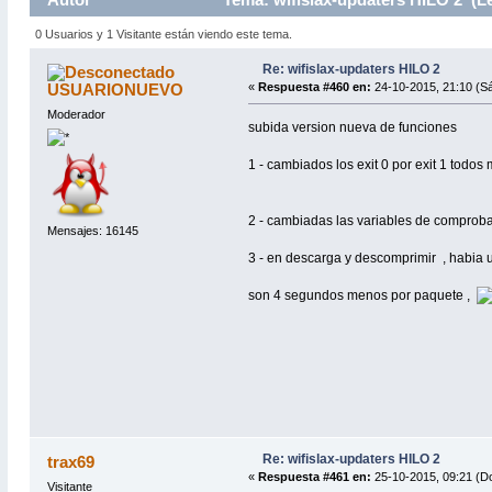
0 Usuarios y 1 Visitante están viendo este tema.
Re: wifislax-updaters HILO 2
USUARIONUEVO
«
Respuesta #460 en:
24-10-2015, 21:10 (S
Moderador
subida version nueva de funciones
1 - cambiados los exit 0 por exit 1 todos m
2 - cambiadas las variables de compr
Mensajes: 16145
3 - en descarga y descomprimir , habia 
son 4 segundos menos por paquete ,
Re: wifislax-updaters HILO 2
trax69
«
Respuesta #461 en:
25-10-2015, 09:21 (D
Visitante