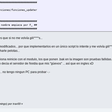
#########################
nciones/funciones_updater
#########################
 nombre empieza por F_ ##
#########################
que si no me volvía gili****s...
updater\007"
modificados... por que implementarlos en un único script lo intente y me volvía gili***
bject/unix.html
harle pelotas...
B|grep Short|head -n1|cut -d ">" -f2|cut -d "<" -f1)`
XTENSION
ona reinicie con el modulo, los que ponen .bak en la imagen son pruebas fallidas.
a.com/XFree86/Linux-x86/$VERSION/NVIDIA-Linux-x86-$VERSION.run
 decia el servidor de Nvidia que mis "güevos" ... así que en ingles xD
om/XFree86/nvidia-installer/nvidia-installer-$VERSION.tar.bz2
om/XFree86/nvidia-modprobe/nvidia-modprobe-$VERSION.tar.bz2
.. no tengo ningun PC para probar -.-
om/XFree86/nvidia-persistenced/nvidia-persistenced-$VERSION.tar.bz2
om/XFree86/nvidia-settings/nvidia-settings-$VERSION.tar.bz2
om/XFree86/nvidia-xconfig/nvidia-xconfig-$VERSION.tar.bz2
lackbuilds/14.1/system/nvidia-driver.tar.gz
lackbuilds/14.1/system/nvidia-kernel.tar.gz
####
mingo) por trax69
»
D6 $D7 $D8