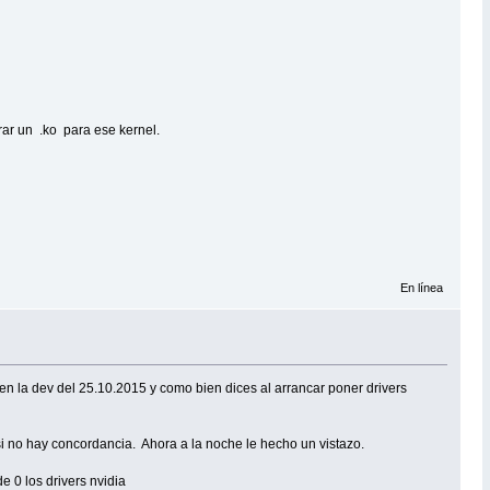
erar un .ko para ese kernel.
En línea
 en la dev del 25.10.2015 y como bien dices al arrancar poner drivers
 si no hay concordancia. Ahora a la noche le hecho un vistazo.
e 0 los drivers nvidia