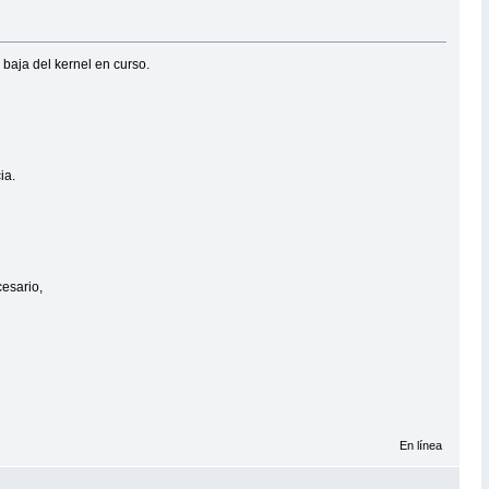
 baja del kernel en curso.
ia.
cesario,
En línea