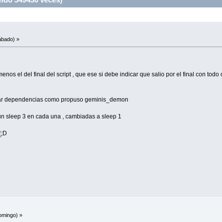
ábado) »
enos el del final del script , que ese si debe indicar que salio por el final con todo 
obar dependencias como propuso geminis_demon
un sleep 3 en cada una , cambiadas a sleep 1
omingo) »