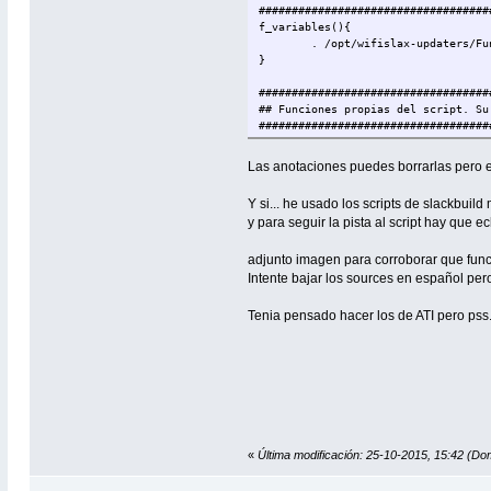
###################################
f_variables(){
. /opt/wifislax-updaters/Fu
}
###################################
## Funciones propias del script. Su
###################################
# Definicion de variables
F_variables() {
Las anotaciones puedes borrarlas pero es 
PRGNAM=nvidia
echo -ne "\033]2;${PRGNAM}_
Y si... he usado los scripts de slackbuild 
WEB=http://www.nvidia.com/o
y para seguir la pista al script hay que ec
VERSION=`echo $(curl -s $WE
EXTENSION=run
SOURCES=$PRGNAM-$VERSION.$E
adjunto imagen para corroborar que funci
D1=http://es.download.nvidi
Intente bajar los sources en español pero
D2=http://download.nvidia.c
D3=http://download.nvidia.c
Tenia pensado hacer los de ATI pero pss.
D4=http://download.nvidia.c
D5=http://download.nvidia.c
D6=http://download.nvidia.c
D7=http://slackbuilds.org/s
D8=http://slackbuilds.org/s
}
##### Funcion para descargar todo #
F_download(){
«
Última modificación: 25-10-2015, 15:42 (Do
aria2c -x8 -Z $D1 $D2 $D3 $D4 $D5 $
sleep 1