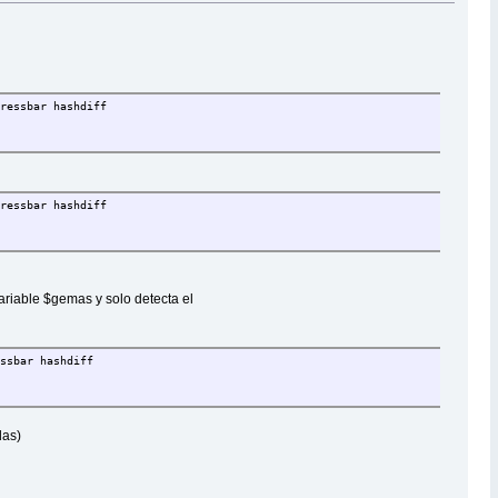
gressbar hashdiff
gressbar hashdiff
variable $gemas y solo detecta el
ssbar hashdiff
das)