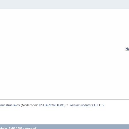
Nu
 nuestras lives
(Moderador:
USUARIONUEVO
) »
wifislax-updaters HILO 2
eído 349436 veces)