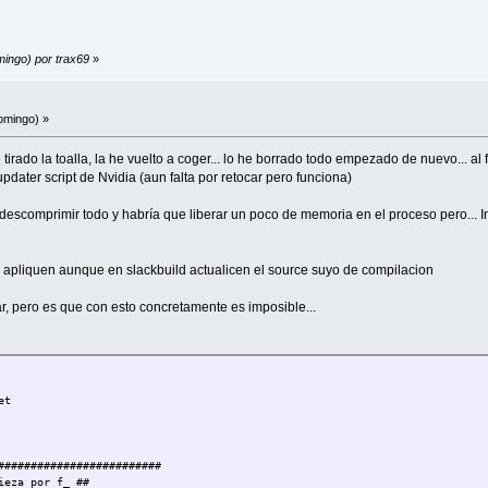
mingo) por trax69
»
omingo) »
tirado la toalla, la he vuelto a coger... lo he borrado todo empezado de nuevo... al fi
updater script de Nvidia (aun falta por retocar pero funciona)
descomprimir todo y habría que liberar un poco de memoria en el proceso pero... In
e apliquen aunque en slackbuild actualicen el source suyo de compilacion
, pero es que con esto concretamente es imposible...
et
#########################
ieza por f_ ##