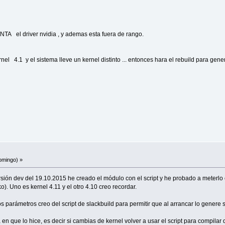
A el driver nvidia , y ademas esta fuera de rango.
nel 4.1 y el sistema lleve un kernel distinto ... entonces hara el rebuild para gen
omingo) »
versión dev del 19.10.2015 he creado el módulo con el script y he probado a meterlo
o). Uno es kernel 4.11 y el otro 4.10 creo recordar.
s parámetros creo del script de slackbuild para permitir que al arrancar lo genere
 que lo hice, es decir si cambias de kernel volver a usar el script para compilar d