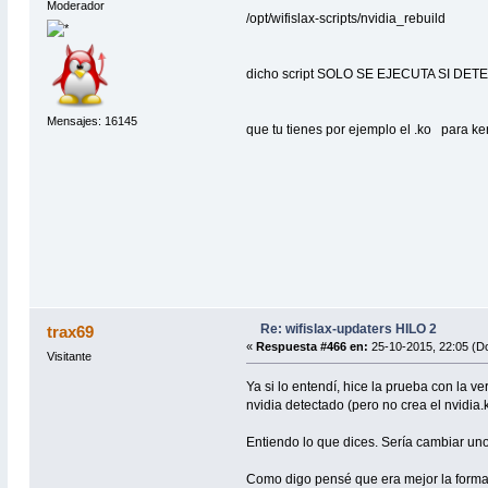
#Hacemos strip sobre el paquete
Moderador
/opt/wifislax-scripts/nvidia_rebuild
f_strip
#Creamos xzm , instalamos y salimos
f_tareasFinales
dicho script SOLO SE EJECUTA SI DETENT
Mensajes: 16145
que tu tienes por ejemplo el .ko para ker
Re: wifislax-updaters HILO 2
trax69
«
Respuesta #466 en:
25-10-2015, 22:05 (D
Visitante
Ya si lo entendí, hice la prueba con la 
nvidia detectado (pero no crea el nvidia.k
Entiendo lo que dices. Sería cambiar uno
Como digo pensé que era mejor la forma en