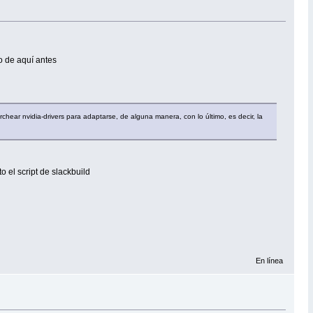
o de aquí antes
rchear nvidia-drivers para adaptarse, de alguna manera, con lo último, es decir, la
o el script de slackbuild
En línea