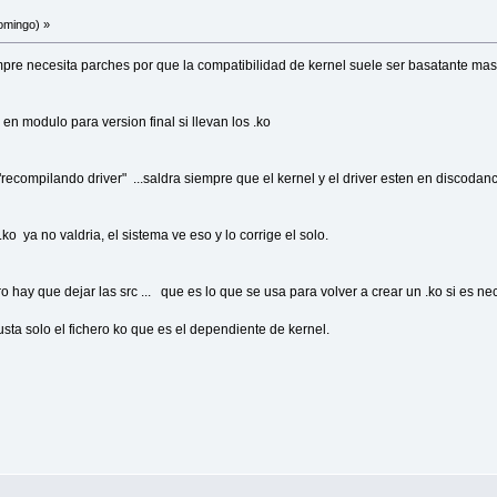
omingo) »
ompilar kernel y driver
iempre necesita parches por que la compatibilidad de kernel suele ser basatante mas
 en modulo para version final si llevan los .ko
l.SlackBuild
r.SlackBuild
funcione todo
ecompilando driver" ...saldra siempre que el kernel y el driver esten en discodanc
-kernel/nvidia-kernel.SlackBuild
-driver/nvidia-driver.SlackBuild
.so.1/g' nvidia-driver/nvidia-driver.SlackBuild
.ko ya no valdria, el sistema ve eso y lo corrige el solo.
ia ..."$CIERRE"
 hay que dejar las src ... que es lo que se usa para volver a crear un .ko si es ne
ackBuild
justa solo el fichero ko que es el dependiente de kernel.
dia ..."$CIERRE"
ackBuild
 durante la compilacion
o
el/* package-nvidia
er/* package-nvidia