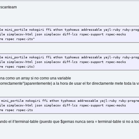
wpscanteam
le mini_portile nokogiri ffi ethon typhoeus addressable yajl-ruby ruby-pro
ile simplecov-html json simplecov diff-lcs rspec-support rspec-mocks
re rspec rspec-its"
le mini_portile nokogiri ffi ethon typhoeus addressable yajl-ruby ruby-pro
ile simplecov-html json simplecov diff-lcs rspec-support rspec-mocks
re rspec rspec-its)
iona como un array si no como una variable
"correctamente"(aparentemente) a la hora de usar el for directamente mete toda la 
 mini_portile nokogiri ffi ethon typhoeus addressable yajl-ruby ruby-progre
ile simplecov-html json simplecov diff-lcs rspec-support rspec-mocks
re rspec rspec-its
do el if terminal-table (puesto que $gemas nunca sera = terminal-table si no a to