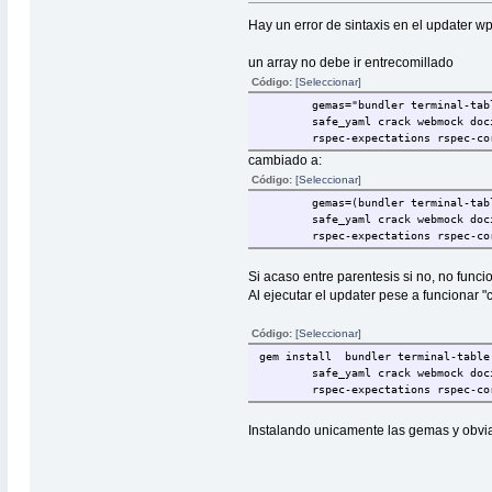
Hay un error de sintaxis en el updater 
un array no debe ir entrecomillado
Código:
[Seleccionar]
gemas="bundler terminal-tab
safe_yaml crack webmock doc
rspec-expectations rspec-co
cambiado a:
Código:
[Seleccionar]
gemas=(bundler terminal-tab
safe_yaml crack webmock doc
rspec-expectations rspec-co
Si acaso entre parentesis si no, no func
Al ejecutar el updater pese a funcionar 
Código:
[Seleccionar]
gem install bundler terminal-table
safe_yaml crack webmock doc
rspec-expectations rspec-co
Instalando unicamente las gemas y obvian