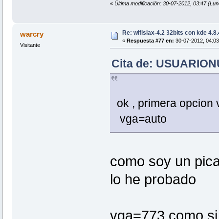
«
Última modificación: 30-07-2012, 03:47 
Re: wifislax-4.2 32bits con kde 4.8
warcry
«
Respuesta #77 en:
30-07-2012, 04:03
Visitante
Cita de: USUARIONU
ok , primera opcion
vga=auto
como soy un pica
lo he probado
vga=773 como si 