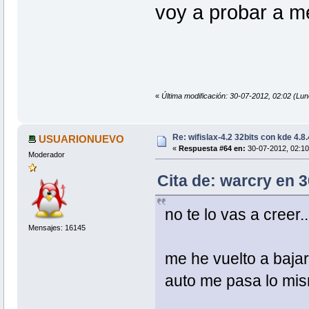
voy a probar a met
«
Última modificación: 30-07-2012, 02:02 (Lu
Re: wifislax-4.2 32bits con kde 4.8
USUARIONUEVO
«
Respuesta #64 en:
30-07-2012, 02:10
Moderador
Cita de: warcry en 
no te lo vas a creer..
Mensajes: 16145
me he vuelto a baja
auto me pasa lo mi