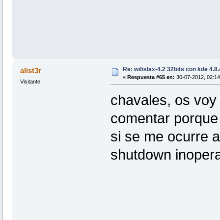
Re: wifislax-4.2 32bits con kde 4.8
alist3r
«
Respuesta #65 en:
30-07-2012, 02:14
Visitante
chavales, os voy
comentar porque 
si se me ocurre a
shutdown inopera