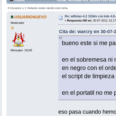
0 Usuarios y 1 Visitante están viendo este tema.
Re: wifislax-4.2 32bits con kde 4.8
USUARIONUEVO
«
Respuesta #60 en:
30-07-2012, 01:17
Moderador
Cita de: warcry en 30-07-
bueno este si me pa
Mensajes: 16145
en el sobremesa ni m
en negro con el ord
el script de limpieza
en el portatil no m
eso pasa cuando hemos