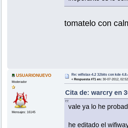
tomatelo con ca
Re: wifislax-4.2 32bits con kde 4.8
USUARIONUEVO
«
Respuesta #71 en:
30-07-2012, 02:52
Moderador
Cita de: warcry en 
vale ya lo he probad
Mensajes: 16145
he editado el wifiwa