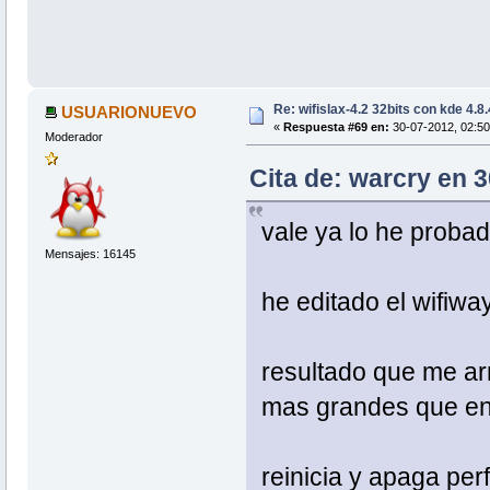
Re: wifislax-4.2 32bits con kde 4.8
USUARIONUEVO
«
Respuesta #69 en:
30-07-2012, 02:50
Moderador
Cita de: warcry en 
vale ya lo he probad
Mensajes: 16145
he editado el wifiwa
resultado que me ar
mas grandes que en
reinicia y apaga per