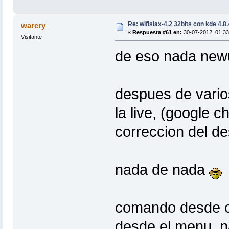
Re: wifislax-4.2 32bits con kde 4.8
warcry
«
Respuesta #61 en:
30-07-2012, 01:33
Visitante
de eso nada new
despues de varios
la live, (google 
correccion del de
nada de nada
comando desde co
desde el menu, na