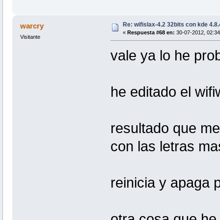
Re: wifislax-4.2 32bits con kde 4.8
warcry
«
Respuesta #68 en:
30-07-2012, 02:34
Visitante
vale ya lo he pro
he editado el wif
resultado que me
con las letras m
reinicia y apaga 
otra cosa que he 