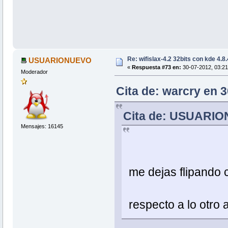
Re: wifislax-4.2 32bits con kde 4.8
USUARIONUEVO
«
Respuesta #73 en:
30-07-2012, 03:21
Moderador
Cita de: warcry en 
Cita de: USUARION
Mensajes: 16145
me dejas flipando co
respecto a lo otro 