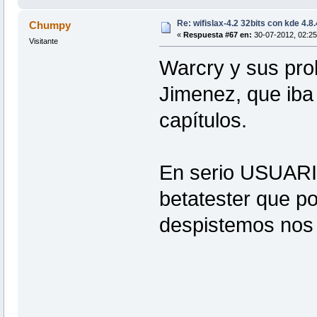
Re: wifislax-4.2 32bits con kde 4.8
Chumpy
«
Respuesta #67 en:
30-07-2012, 02:25
Visitante
Warcry y sus pro
Jimenez, que iba 
capítulos.
En serio USUARI
betatester que p
despistemos nos 