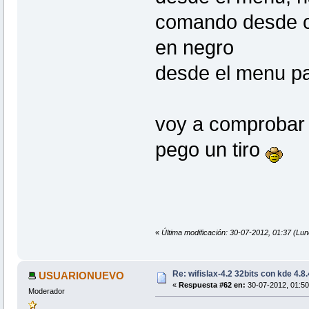
comando desde co
en negro
desde el menu pa
voy a comprobar
pego un tiro
«
Última modificación: 30-07-2012, 01:37 (Lu
Re: wifislax-4.2 32bits con kde 4.8
USUARIONUEVO
«
Respuesta #62 en:
30-07-2012, 01:50
Moderador