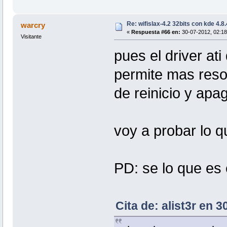
Re: wifislax-4.2 32bits con kde 4.8
warcry
«
Respuesta #66 en:
30-07-2012, 02:18
Visitante
pues el driver at
permite mas reso
de reinicio y ap
voy a probar lo 
PD: se lo que es 
Cita de: alist3r en 