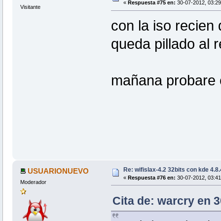
«
Respuesta #75 en:
30-07-2012, 03:29
Visitante
con la iso recie
queda pillado al 
mañana probare c
Re: wifislax-4.2 32bits con kde 4.8
USUARIONUEVO
«
Respuesta #76 en:
30-07-2012, 03:41
Moderador
Cita de: warcry en 