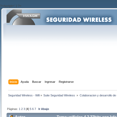
?>/script>'; } ?>
Inicio
Ayuda
Buscar
Ingresar
Registrarse
Seguridad Wireless - Wifi
»
Suite Seguridad Wireless 
»
Colaboracion y desarrollo de 
Páginas:
1
2
3
[
4
]
5
6
7
Ir Abajo
Autor
Tema: wifislax-4.2 32bits con kde