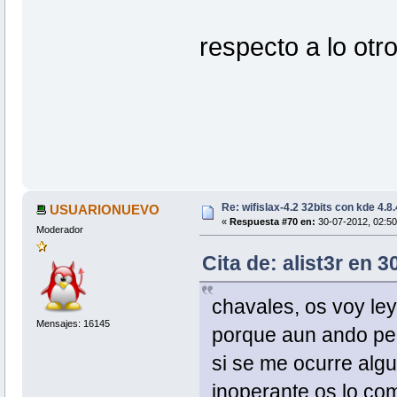
respecto a lo otr
Re: wifislax-4.2 32bits con kde 4.8
USUARIONUEVO
«
Respuesta #70 en:
30-07-2012, 02:50
Moderador
Cita de: alist3r en 
chavales, os voy l
Mensajes: 16145
porque aun ando pe
si se me ocurre alg
inoperante os lo co