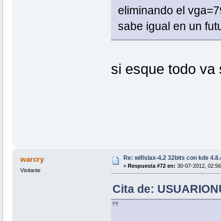
eliminando el vga=79
sabe igual en un fut
si esque todo va 
Re: wifislax-4.2 32bits con kde 4.8
warcry
«
Respuesta #72 en:
30-07-2012, 02:56
Visitante
Cita de: USUARIONU